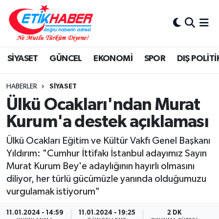
BİLİM-TEKNOLOJİ
Nöbetçi Eczaneler
SİYASET
GÜNCEL
EKONOMİ
SPOR
DIŞ POLİTİ
DIŞ POLİTİKA
Hava Durumu
DÜNYA
İstanbul Namaz Vakitleri
HABERLER
SİYASET
Ülkü Ocakları'ndan Murat
EĞİTİM GENÇLİK
Trafik Durumu
Kurum'a destek açıklaması
EKONOMİ
Süper Lig Puan Durumu ve Fikstür
Ülkü Ocakları Eğitim ve Kültür Vakfı Genel Başkanı
Yıldırım: "Cumhur İttifakı İstanbul adayımız Sayın
KÖŞE YAZILARI
Tüm Manşetler
Murat Kurum Bey'e adaylığının hayırlı olmasını
diliyor, her türlü gücümüzle yanında olduğumuzu
KÜLTÜR-SANAT-MAGAZİN
Son Dakika Haberleri
vurgulamak istiyorum"
MEDYA
Haber Arşivi
11.01.2024 - 14:59
11.01.2024 - 19:25
2 DK