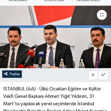
YAYINLANMA
GÜNCELLEME
OKUNMA SÜRESI
ÖZEL HABER
RÖPORTAJLAR
SAĞLIK
SİYASET
GÜNCEL
SPOR
Paylaş
-
+
A
A
YAŞAM
İSTANBUL (AA) - Ülkü Ocakları Eğitim ve Kültür
Vakfı Genel Başkanı Ahmet Yiğit Yıldırım, 31
Yerel
Mart'ta yapılacak yerel seçimlerde İstanbul