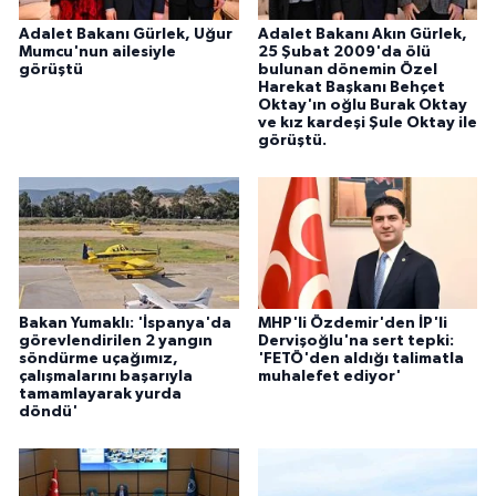
Adalet Bakanı Gürlek, Uğur
Adalet Bakanı Akın Gürlek,
Mumcu'nun ailesiyle
25 Şubat 2009'da ölü
görüştü
bulunan dönemin Özel
Harekat Başkanı Behçet
Oktay'ın oğlu Burak Oktay
ve kız kardeşi Şule Oktay ile
görüştü.
Bakan Yumaklı: 'İspanya'da
MHP'li Özdemir'den İP'li
görevlendirilen 2 yangın
Dervişoğlu'na sert tepki:
söndürme uçağımız,
'FETÖ'den aldığı talimatla
çalışmalarını başarıyla
muhalefet ediyor'
tamamlayarak yurda
döndü'