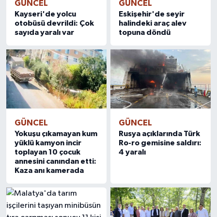
GÜNCEL
GÜNCEL
Kayseri'de yolcu
Eskişehir'de seyir
otobüsü devrildi: Çok
halindeki araç alev
sayıda yaralı var
topuna döndü
GÜNCEL
GÜNCEL
Yokuşu çıkamayan kum
Rusya açıklarında Türk
yüklü kamyon incir
Ro-ro gemisine saldırı:
toplayan 10 çocuk
4 yaralı
annesini canından etti:
Kaza anı kamerada