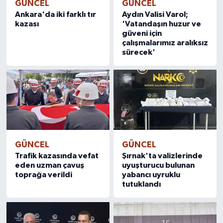
GÜNCEL
GÜNCEL
Ankara'da iki farklı tır
Aydın Valisi Varol;
kazası
'Vatandaşın huzur ve
güveni için
çalışmalarımız aralıksız
sürecek'
GÜNCEL
GÜNCEL
Trafik kazasında vefat
Şırnak'ta valizlerinde
eden uzman çavuş
uyuşturucu bulunan
toprağa verildi
yabancı uyruklu
tutuklandı