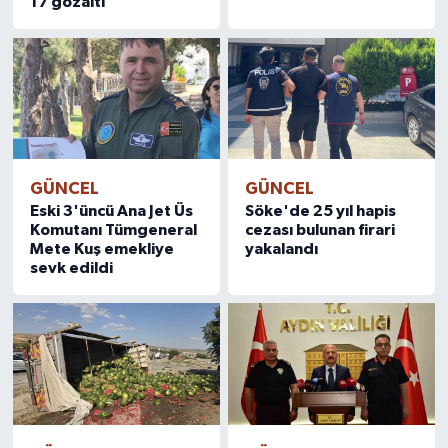
17 gözaltı
GÜNCEL
GÜNCEL
Eski 3'üncü Ana Jet Üs
Söke'de 25 yıl hapis
Komutanı Tümgeneral
cezası bulunan firari
Mete Kuş emekliye
yakalandı
sevk edildi