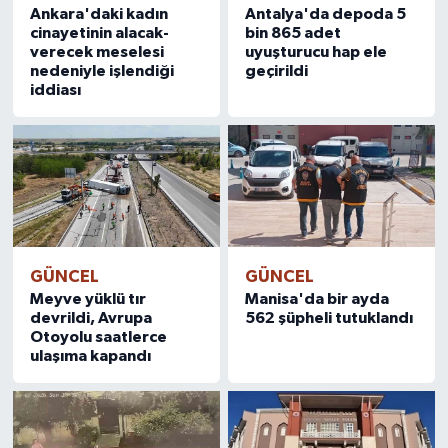
Ankara'daki kadın
Antalya'da depoda 5
cinayetinin alacak-
bin 865 adet
verecek meselesi
uyuşturucu hap ele
nedeniyle işlendiği
geçirildi
iddiası
GÜNCEL
GÜNCEL
Meyve yüklü tır
Manisa'da bir ayda
devrildi, Avrupa
562 şüpheli tutuklandı
Otoyolu saatlerce
ulaşıma kapandı