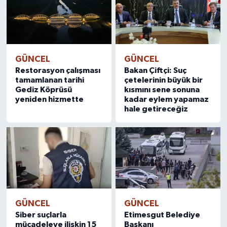
GÜNCEL
GÜNCEL
Restorasyon çalışması
Bakan Çiftçi: Suç
tamamlanan tarihi
çetelerinin büyük bir
Gediz Köprüsü
kısmını sene sonuna
yeniden hizmette
kadar eylem yapamaz
hale getireceğiz
GÜNCEL
GÜNCEL
Siber suçlarla
Etimesgut Belediye
mücadeleye ilişkin 15
Başkanı