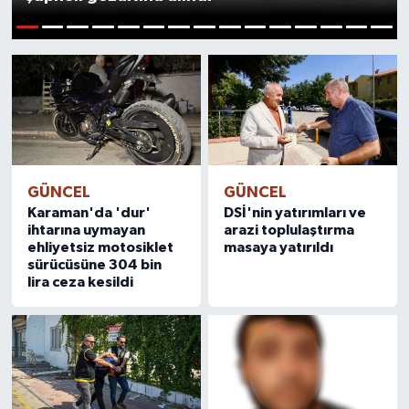
ÖZEL HABER
1
2
3
4
5
6
7
8
9
10
11
12
13
14
15
RÖPORTAJLAR
SAĞLIK
SİYASET
GÜNCEL
GÜNCEL
Karaman'da 'dur'
DSİ'nin yatırımları ve
GÜNCEL
ihtarına uymayan
arazi toplulaştırma
ehliyetsiz motosiklet
masaya yatırıldı
SPOR
sürücüsüne 304 bin
lira ceza kesildi
YAŞAM
Yerel