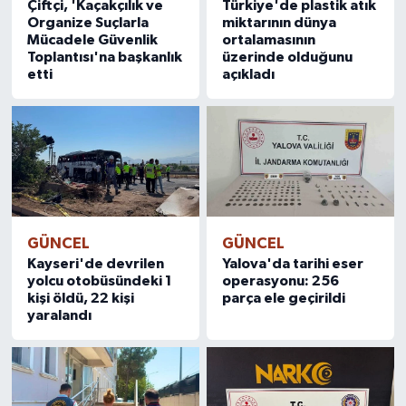
Çiftçi, 'Kaçakçılık ve
Türkiye'de plastik atık
Organize Suçlarla
miktarının dünya
Mücadele Güvenlik
ortalamasının
Toplantısı'na başkanlık
üzerinde olduğunu
etti
açıkladı
GÜNCEL
GÜNCEL
Kayseri'de devrilen
Yalova'da tarihi eser
yolcu otobüsündeki 1
operasyonu: 256
kişi öldü, 22 kişi
parça ele geçirildi
yaralandı