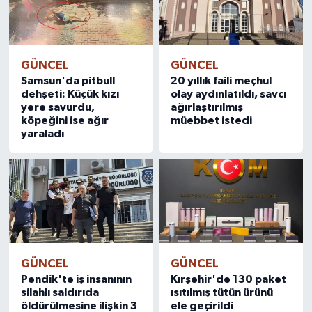
GÜNCEL
GÜNCEL
Samsun'da pitbull
20 yıllık faili meçhul
dehşeti: Küçük kızı
olay aydınlatıldı, savcı
yere savurdu,
ağırlaştırılmış
köpeğini ise ağır
müebbet istedi
yaraladı
GÜNCEL
GÜNCEL
Pendik'te iş insanının
Kırşehir'de 130 paket
silahlı saldırıda
ısıtılmış tütün ürünü
öldürülmesine ilişkin 3
ele geçirildi