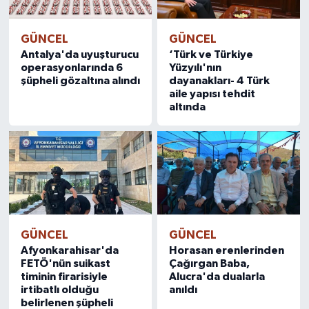
GÜNCEL
GÜNCEL
Antalya'da uyuşturucu
‘Türk ve Türkiye
operasyonlarında 6
Yüzyılı'nın
şüpheli gözaltına alındı
dayanakları- 4 Türk
aile yapısı tehdit
altında
GÜNCEL
GÜNCEL
Afyonkarahisar'da
Horasan erenlerinden
FETÖ'nün suikast
Çağırgan Baba,
timinin firarisiyle
Alucra'da dualarla
irtibatlı olduğu
anıldı
belirlenen şüpheli