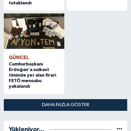
tutuklandı
GÜNCEL
Cumhurbaşkanı
Erdoğan'a suikast
timinde yer alan firari
FETÖ mensubu
yakalandı
DAHA FAZLA GÖSTER
Yükleniyor...