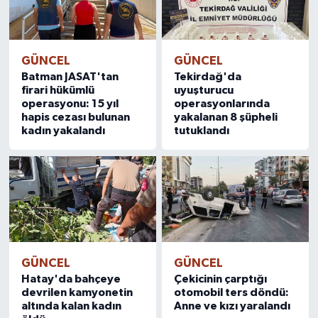
GÜNCEL
GÜNCEL
Batman JASAT'tan
Tekirdağ'da
firari hükümlü
uyuşturucu
operasyonu: 15 yıl
operasyonlarında
hapis cezası bulunan
yakalanan 8 şüpheli
kadın yakalandı
tutuklandı
GÜNCEL
GÜNCEL
Hatay'da bahçeye
Çekicinin çarptığı
devrilen kamyonetin
otomobil ters döndü:
altında kalan kadın
Anne ve kızı yaralandı