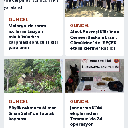
GÜNCEL
GÜNCEL
Malatya'da tarım
işçilerini taşıyan
Alevi-Bektaşi Kültür ve
minibüsün tıra
Cemevi Başkanı Ersin,
çarpması sonucu 11 kişi
Gümülcine'de 'SEÇEK
yaralandı
etkinliklerine' katıldı
GÜNCEL
GÜNCEL
Büyükçekmece Mimar
Jandarma KOM
Sinan Sahil'de toprak
ekiplerinden
kayması
Temmuz'da 24
operasyon