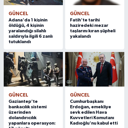
GÜNCEL
GÜNCEL
Adana'da 1 kişinin
Fatih'te tarihi
öldüğü, 4 kişinin
haziredeki mezar
yaralandığı silahlı
taşlarını kıran şüpheli
saldırıyla ilgili 6 zanlı
yakalandı
tutuklandı
GÜNCEL
GÜNCEL
Gaziantep'te
Cumhurbaşkanı
bankacılık sistemi
Erdoğan, emekliye
üzerinden
sevk edilen Hava
dolandırıcılık
Kuvvetleri Komutanı
yapanlara operasyon:
Kadıoğlu'nu kabul etti