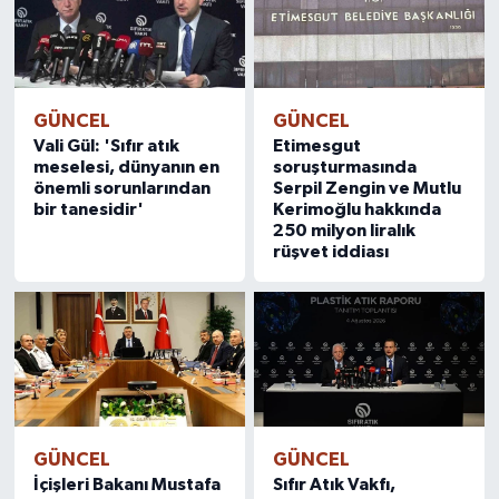
GÜNCEL
GÜNCEL
Vali Gül: 'Sıfır atık
Etimesgut
meselesi, dünyanın en
soruşturmasında
önemli sorunlarından
Serpil Zengin ve Mutlu
bir tanesidir'
Kerimoğlu hakkında
250 milyon liralık
rüşvet iddiası
GÜNCEL
GÜNCEL
İçişleri Bakanı Mustafa
Sıfır Atık Vakfı,