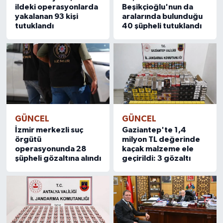
ildeki operasyonlarda
Beşikçioğlu'nun da
yakalanan 93 kişi
aralarında bulunduğu
tutuklandı
40 şüpheli tutuklandı
GÜNCEL
GÜNCEL
İzmir merkezli suç
Gaziantep'te 1,4
örgütü
milyon TL değerinde
operasyonunda 28
kaçak malzeme ele
şüpheli gözaltına alındı
geçirildi: 3 gözaltı