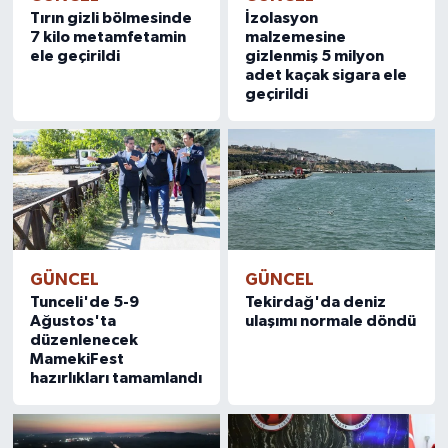
Tırın gizli bölmesinde
İzolasyon
7 kilo metamfetamin
malzemesine
ele geçirildi
gizlenmiş 5 milyon
adet kaçak sigara ele
geçirildi
GÜNCEL
GÜNCEL
Tunceli'de 5-9
Tekirdağ'da deniz
Ağustos'ta
ulaşımı normale döndü
düzenlenecek
MamekiFest
hazırlıkları tamamlandı