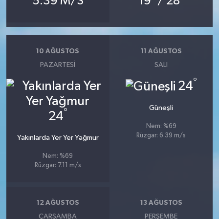
5.39 M/S
19
/ 28
10 AĞUSTOS
11 AĞUSTOS
PAZARTESI
SALI
°
24
Güneşli
°
24
Nem: %69
Rüzgar: 6.39 m/s
Yakınlarda Yer Yer Yağmur
Nem: %69
Rüzgar: 7.11 m/s
12 AĞUSTOS
13 AĞUSTOS
ÇARŞAMBA
PERŞEMBE