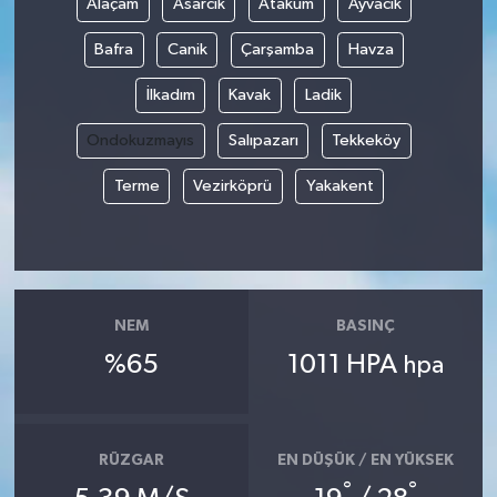
Alaçam
Asarcık
Atakum
Ayvacık
Bafra
Canik
Çarşamba
Havza
İlkadım
Kavak
Ladik
Ondokuzmayıs
Salıpazarı
Tekkeköy
Terme
Vezirköprü
Yakakent
NEM
BASINÇ
%65
1011 HPA
hpa
RÜZGAR
EN DÜŞÜK / EN YÜKSEK
°
°