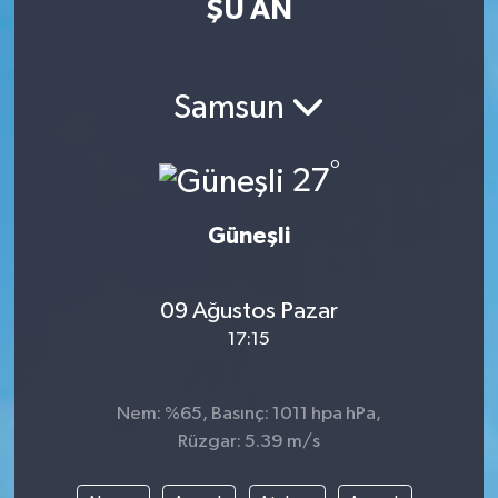
ŞU AN
ÖZEL HABER
RÖPORTAJLAR
Samsun
SAĞLIK
°
27
SİYASET
Güneşli
GÜNCEL
09 Ağustos Pazar
SPOR
17:15
YAŞAM
Nem: %65, Basınç: 1011 hpa hPa,
Yerel
Rüzgar: 5.39 m/s