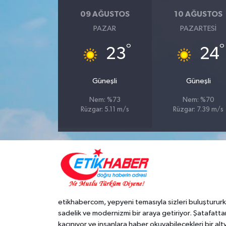
09 AĞUSTOS
10 AĞUSTOS
PAZAR
PAZARTESI
°
°
23
24
Güneşli
Güneşli
Nem: %73
Nem: %70
Rüzgar: 5.11 m/s
Rüzgar: 7.39 m/s
etikhabercom, yepyeni temasıyla sizleri buluşturur
sadelik ve modernizmi bir araya getiriyor. Şatafatta
kaçınıyor ve insanlara haber okuyabilecekleri bir alt