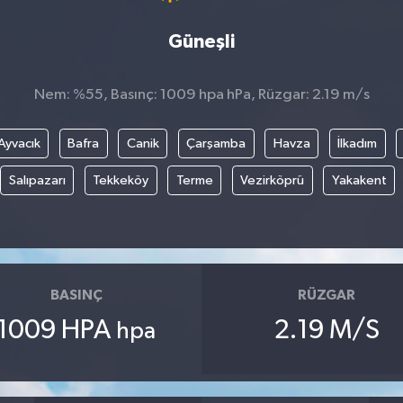
Güneşli
Nem: %55, Basınç: 1009 hpa hPa, Rüzgar: 2.19 m/s
Ayvacık
Bafra
Canik
Çarşamba
Havza
İlkadım
Salıpazarı
Tekkeköy
Terme
Vezirköprü
Yakakent
BASINÇ
RÜZGAR
1009 HPA
2.19 M/S
hpa