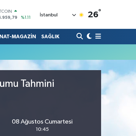
°
ITCOIN
26
İstanbul
4.959,79
%1.11
OLAR
7,7436
%0.18
URO
ANAT-MAGAZİN
SAĞLIK
5,2510
%0.32
TERLİN
4,4811
%0.38
RAM ALTIN
660.55
%0.03
İST100
3.779
%-14
rumu Tahmini
08 Ağustos Cumartesi
10:45