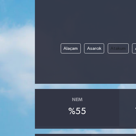
ÖZEL HABER
RÖPORTAJLAR
SAĞLIK
Alaçam
Asarcık
Atakum
SİYASET
GÜNCEL
SPOR
NEM
YAŞAM
%55
Yerel