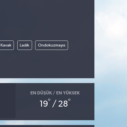
Kavak
Ladik
Ondokuzmayıs
EN DÜŞÜK / EN YÜKSEK
°
°
19
/ 28