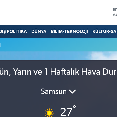
B
6
D
4
E
DIŞ POLİTİKA
DÜNYA
BİLİM-TEKNOLOJİ
KÜLTÜR-S
5
S
u
6
G
6
B
1
n, Yarın ve 1 Haftalık Hava Du
Samsun
°
27