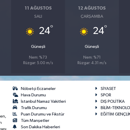
11 AĞUSTOS
12 AĞUSTOS
SALI
ÇARŞAMBA
°
°
24
24
Güneşli
Güneşli
Nem: %73
Nem: %71
Rüzgar: 5.00 m/s
Rüzgar: 4.31 m/s
Nöbetçi Eczaneler
SİYASET
Hava Durumu
SPOR
İstanbul Namaz Vakitleri
DIŞ POLİTİKA
Trafik Durumu
BİLİM-TEKNOLO
Puan Durumu ve Fikstür
EĞİTİM GENÇLİ
ken,
Tüm Manşetler
n
Son Dakika Haberleri
yapı