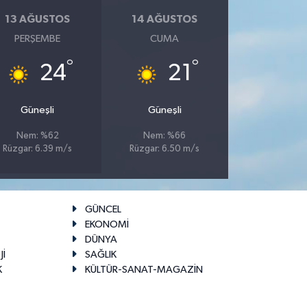
13 AĞUSTOS
14 AĞUSTOS
PERŞEMBE
CUMA
°
°
24
21
Güneşli
Güneşli
Nem: %62
Nem: %66
Rüzgar: 6.39 m/s
Rüzgar: 6.50 m/s
GÜNCEL
EKONOMİ
DÜNYA
Jİ
SAĞLIK
K
KÜLTÜR-SANAT-MAGAZİN