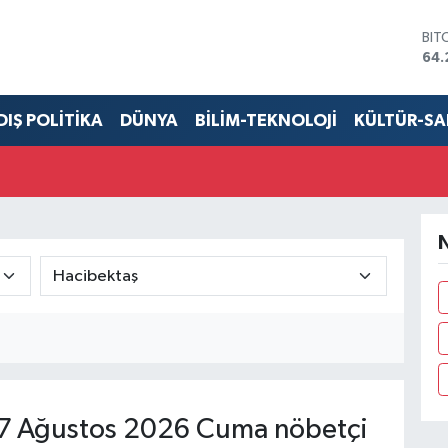
BIT
64.
DO
47,
EU
DIŞ POLİTİKA
DÜNYA
BİLİM-TEKNOLOJİ
KÜLTÜR-S
55,
STE
64,
GRA
651
BİS
N
13.
7 Ağustos 2026 Cuma nöbetçi