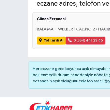
eczane adres, telefon ve
ÖZEL HABER
Günes Eczanesi
RÖPORTAJLAR
BALA MAH. WELBERT CAD.NO:27 HACI
SAĞLIK
Yol Tarifi Al
0 (384) 441 29 45
SİYASET
GÜNCEL
Her eczane gece boyunca açık olmayabilir, 
SPOR
beklenmedik durumlar nedeniyle nöbete g
eczanenin açık olduğunu telefon aracılığıyla 
YAŞAM
Yerel