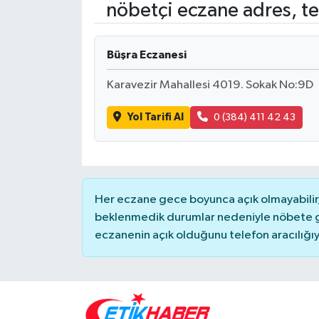
nöbetçi eczane adres, te
ÖZEL HABER
Büşra Eczanesi
RÖPORTAJLAR
Karavezir Mahallesi 4019. Sokak No:9D
SAĞLIK
Yol Tarifi Al
0 (384) 411 42 43
SİYASET
GÜNCEL
Her eczane gece boyunca açık olmayabilir, 
SPOR
beklenmedik durumlar nedeniyle nöbete g
eczanenin açık olduğunu telefon aracılığıyla 
YAŞAM
Yerel