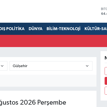
BIT
64.
DO
47,
EU
DIŞ POLİTİKA
DÜNYA
BİLİM-TEKNOLOJİ
KÜLTÜR-S
55,
STE
64
GRA
652
BİS
N
13.
ğustos 2026 Perşembe