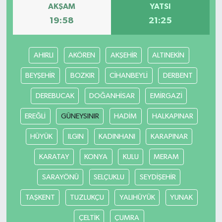
AKŞAM
YATSI
19:58
21:25
AHIRLI
AKÖREN
AKŞEHİR
ALTINEKİN
BEYŞEHİR
BOZKIR
CİHANBEYLİ
DERBENT
DEREBUCAK
DOĞANHİSAR
EMİRGAZİ
EREĞLİ
GÜNEYSINIR
HADİM
HALKAPINAR
HÜYÜK
ILGIN
KADINHANI
KARAPINAR
KARATAY
KONYA
KULU
MERAM
SARAYÖNÜ
SELÇUKLU
SEYDİŞEHİR
TAŞKENT
TUZLUKÇU
YALIHÜYÜK
YUNAK
ÇELTİK
ÇUMRA