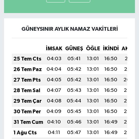
GÜNEYSINIR AYLIK NAMAZ VAKITLERI
İMSAK
GÜNEŞ
ÖĞLE
İKINDI
AKŞA
25 Tem Cts
04:03
05:41
13:01
16:50
20:11
26 Tem Paz
04:04
05:42
13:01
16:50
20:10
27 Tem Pts
04:05
05:42
13:01
16:50
20:09
28 Tem Sal
04:07
05:43
13:01
16:50
20:08
29 Tem Çar
04:08
05:44
13:01
16:50
20:07
30 Tem Per
04:09
05:45
13:01
16:50
20:06
31 Tem Cum
04:10
05:46
13:01
16:49
20:05
1 Ağu Cts
04:11
05:47
13:01
16:49
20:05