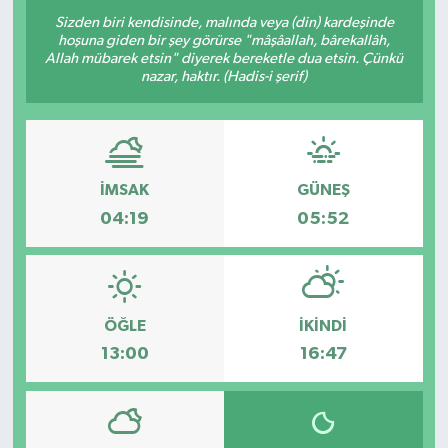
Sizden biri kendisinde, malında veya (din) kardeşinde
ÖZEL HABER
hoşuna giden bir şey görürse "mâşâallah, bârekallâh,
Allah mübarek etsin" diyerek bereketle dua etsin. Çünkü
nazar, haktır. (Hadis-i şerif)
RÖPORTAJLAR
SAĞLIK
SİYASET
İMSAK
GÜNEŞ
04:19
05:52
GÜNCEL
SPOR
ÖĞLE
İKINDI
YAŞAM
13:00
16:47
Yerel