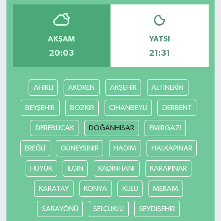
AKŞAM
YATSI
20:03
21:31
AHIRLI
AKÖREN
AKŞEHİR
ALTINEKİN
BEYŞEHİR
BOZKIR
CİHANBEYLİ
DERBENT
DEREBUCAK
DOĞANHİSAR
EMİRGAZİ
EREĞLİ
GÜNEYSINIR
HADİM
HALKAPINAR
HÜYÜK
ILGIN
KADINHANI
KARAPINAR
KARATAY
KONYA
KULU
MERAM
SARAYÖNÜ
SELÇUKLU
SEYDİŞEHİR