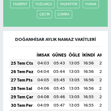
TAŞKENT
TUZLUKÇU
YALIHÜYÜK
YUNAK
ÇELTİK
ÇUMRA
DOĞANHİSAR AYLIK NAMAZ VAKITLERI
İMSAK
GÜNEŞ
ÖĞLE
İKINDI
AKŞA
25 Tem Cts
04:03
05:43
13:05
16:56
20:17
26 Tem Paz
04:04
05:44
13:05
16:56
20:16
27 Tem Pts
04:05
05:45
13:05
16:56
20:15
28 Tem Sal
04:06
05:45
13:05
16:56
20:14
29 Tem Çar
04:08
05:46
13:05
16:55
20:13
30 Tem Per
04:09
05:47
13:05
16:55
20:13