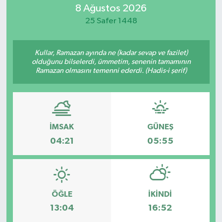
8 Ağustos 2026
ÖZEL HABER
25 Safer 1448
RÖPORTAJLAR
Kullar, Ramazan ayında ne (kadar sevap ve fazilet)
olduğunu bilselerdi, ümmetim, senenin tamamının
SAĞLIK
Ramazan olmasını temenni ederdi. (Hadis-i şerif)
SİYASET
GÜNCEL
İMSAK
GÜNEŞ
04:21
05:55
SPOR
YAŞAM
ÖĞLE
İKINDI
Yerel
13:04
16:52