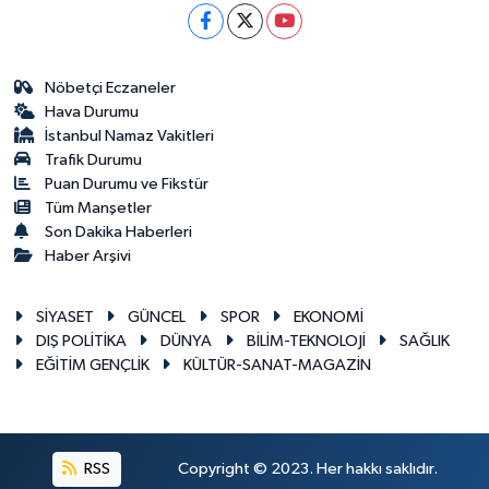
Nöbetçi Eczaneler
Hava Durumu
İstanbul Namaz Vakitleri
Trafik Durumu
Puan Durumu ve Fikstür
Tüm Manşetler
Son Dakika Haberleri
Haber Arşivi
SİYASET
GÜNCEL
SPOR
EKONOMİ
DIŞ POLİTİKA
DÜNYA
BİLİM-TEKNOLOJİ
SAĞLIK
EĞİTİM GENÇLİK
KÜLTÜR-SANAT-MAGAZİN
RSS
Copyright © 2023. Her hakkı saklıdır.