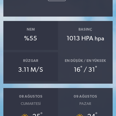
NEM
BASINÇ
%55
1013 HPA
hpa
RÜZGAR
EN DÜŞÜK / EN YÜKSEK
°
°
3.11 M/S
16
/ 31
08 AĞUSTOS
09 AĞUSTOS
CUMARTESI
PAZAR
°
°