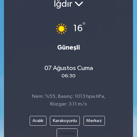
Iğdır
ÖZEL HABER
°
16
RÖPORTAJLAR
SAĞLIK
Güneşli
SİYASET
07 Ağustos Cuma
GÜNCEL
06:30
SPOR
Nem: %55, Basınç: 1013 hpa hPa,
Rüzgar: 3.11 m/s
YAŞAM
Yerel
Aralık
Karakoyunlu
Merkez
Tuzluca