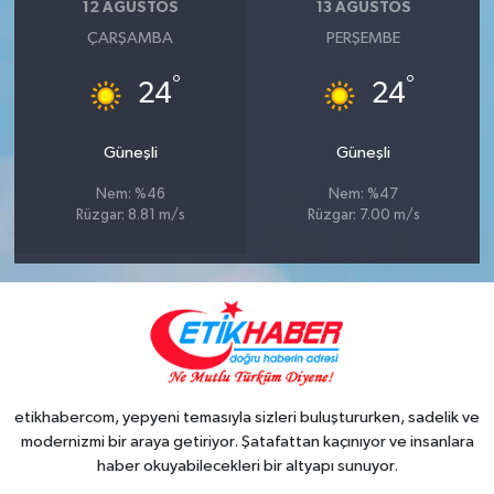
12 AĞUSTOS
13 AĞUSTOS
ÇARŞAMBA
PERŞEMBE
°
°
24
24
Güneşli
Güneşli
Nem: %46
Nem: %47
Rüzgar: 8.81 m/s
Rüzgar: 7.00 m/s
etikhabercom, yepyeni temasıyla sizleri buluştururken, sadelik ve
modernizmi bir araya getiriyor. Şatafattan kaçınıyor ve insanlara
haber okuyabilecekleri bir altyapı sunuyor.