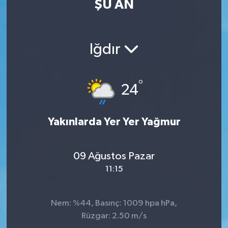
ŞU AN
ÖZEL HABER
RÖPORTAJLAR
Iğdır
SAĞLIK
°
24
SİYASET
Yakınlarda Yer Yer Yağmur
GÜNCEL
SPOR
09 Ağustos Pazar
11:15
YAŞAM
Yerel
Nem: %44, Basınç: 1009 hpa hPa,
Rüzgar: 2.50 m/s