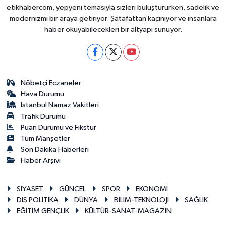
etikhabercom, yepyeni temasıyla sizleri buluştururken, sadelik ve
modernizmi bir araya getiriyor. Şatafattan kaçınıyor ve insanlara
haber okuyabilecekleri bir altyapı sunuyor.
Nöbetçi Eczaneler
Hava Durumu
İstanbul Namaz Vakitleri
Trafik Durumu
Puan Durumu ve Fikstür
Tüm Manşetler
Son Dakika Haberleri
Haber Arşivi
SİYASET
GÜNCEL
SPOR
EKONOMİ
DIŞ POLİTİKA
DÜNYA
BİLİM-TEKNOLOJİ
SAĞLIK
EĞİTİM GENÇLİK
KÜLTÜR-SANAT-MAGAZİN