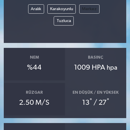
Aralık
Karakoyunlu
Merkez
Tuzluca
NEM
BASINÇ
%44
1009 HPA
hpa
RÜZGAR
EN DÜŞÜK / EN YÜKSEK
°
°
2.50 M/S
13
/ 27