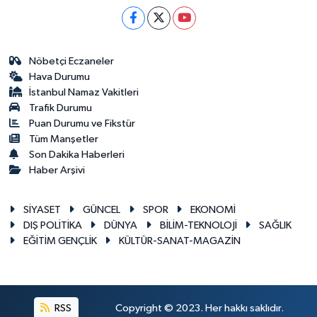
Nöbetçi Eczaneler
Hava Durumu
İstanbul Namaz Vakitleri
Trafik Durumu
Puan Durumu ve Fikstür
Tüm Manşetler
Son Dakika Haberleri
Haber Arşivi
SİYASET
GÜNCEL
SPOR
EKONOMİ
DIŞ POLİTİKA
DÜNYA
BİLİM-TEKNOLOJİ
SAĞLIK
EĞİTİM GENÇLİK
KÜLTÜR-SANAT-MAGAZİN
RSS
Copyright © 2023. Her hakkı saklıdır.