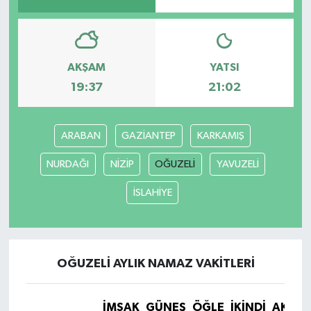
AKŞAM
YATSI
19:37
21:02
ARABAN
GAZİANTEP
KARKAMIŞ
NURDAĞI
NİZİP
OĞUZELİ
YAVUZELİ
İSLAHİYE
OĞUZELİ AYLIK NAMAZ VAKITLERI
İMSAK
GÜNEŞ
ÖĞLE
İKINDI
AKŞA