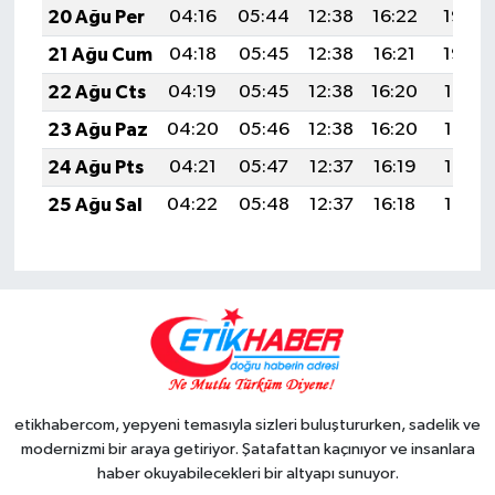
20 Ağu Per
04:16
05:44
12:38
16:22
19:23
21 Ağu Cum
04:18
05:45
12:38
16:21
19:22
22 Ağu Cts
04:19
05:45
12:38
16:20
19:21
23 Ağu Paz
04:20
05:46
12:38
16:20
19:19
24 Ağu Pts
04:21
05:47
12:37
16:19
19:18
25 Ağu Sal
04:22
05:48
12:37
16:18
19:17
etikhabercom, yepyeni temasıyla sizleri buluştururken, sadelik ve
modernizmi bir araya getiriyor. Şatafattan kaçınıyor ve insanlara
haber okuyabilecekleri bir altyapı sunuyor.