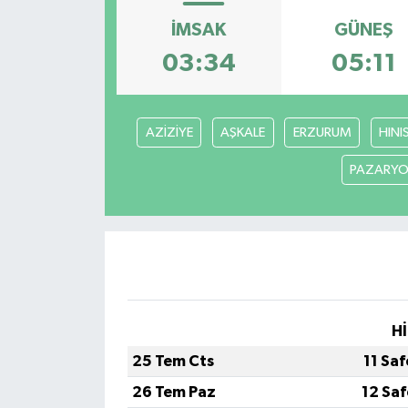
İMSAK
GÜNEŞ
ÖZEL HABER
03:34
05:11
RÖPORTAJLAR
SAĞLIK
AZİZİYE
AŞKALE
ERZURUM
HINI
PAZARYO
SİYASET
GÜNCEL
SPOR
YAŞAM
Hİ
Yerel
25 Tem Cts
11 Sa
26 Tem Paz
12 Sa