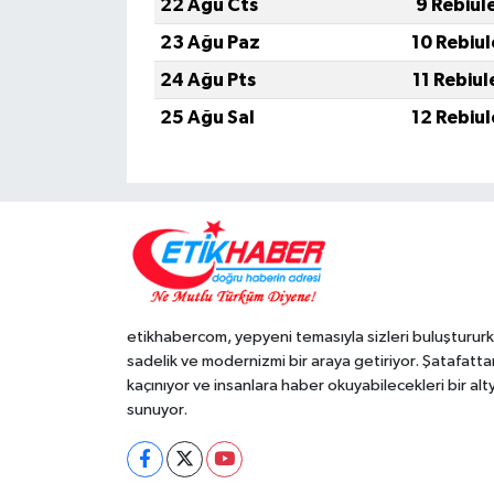
22 Ağu Cts
9 Rebiul
23 Ağu Paz
10 Rebiu
24 Ağu Pts
11 Rebiu
25 Ağu Sal
12 Rebiu
etikhabercom, yepyeni temasıyla sizleri buluşturur
sadelik ve modernizmi bir araya getiriyor. Şatafatta
kaçınıyor ve insanlara haber okuyabilecekleri bir alt
sunuyor.