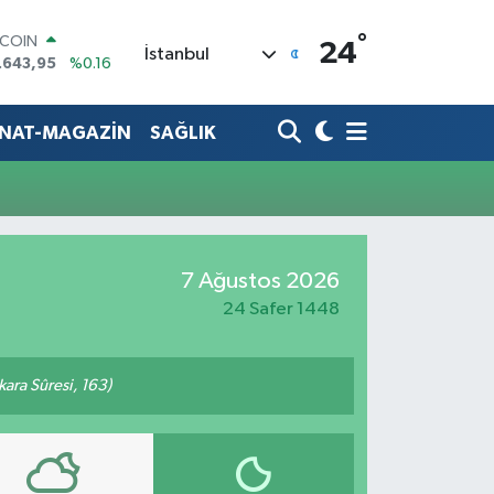
°
TCOIN
24
İstanbul
.643,95
%0.16
LAR
,6704
%0
RO
ANAT-MAGAZİN
SAĞLIK
,0406
%-0.08
ERLİN
,2143
%0
AM ALTIN
00.87
%0.12
ST100
7 Ağustos 2026
.799
%70
24 Safer 1448
akara Sûresi, 163)