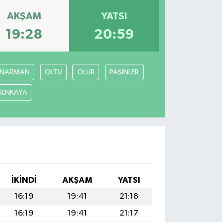
AKŞAM
YATSI
19:28
20:59
NARMAN
OLTU
OLUR
PASİNLER
ŞENKAYA
İKINDI
AKŞAM
YATSI
16:19
19:41
21:18
16:19
19:41
21:17