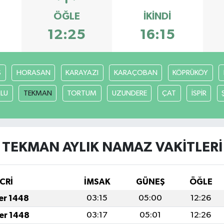
ÖĞLE
İKINDI
12:25
16:15
S
HORASAN
KARAYAZI
KARAÇOBAN
KÖPRÜKÖY
LU
TEKMAN
TORTUM
UZUNDERE
ÇAT
İSPİR
TEKMAN AYLIK NAMAZ VAKITLERI
CRİ
İMSAK
GÜNEŞ
ÖĞLE
fer 1448
03:15
05:00
12:26
fer 1448
03:17
05:01
12:26