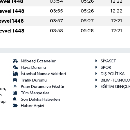
evvel 1448
03:54
05:26
12:22
levvel 1448
03:55
05:26
12:22
levvel 1448
03:57
05:27
12:21
levvel 1448
03:58
05:28
12:21
Nöbetçi Eczaneler
SİYASET
Hava Durumu
SPOR
İstanbul Namaz Vakitleri
DIŞ POLİTİKA
Trafik Durumu
BİLİM-TEKNOLO
Puan Durumu ve Fikstür
EĞİTİM GENÇLİ
ken,
Tüm Manşetler
n
Son Dakika Haberleri
yapı
Haber Arşivi