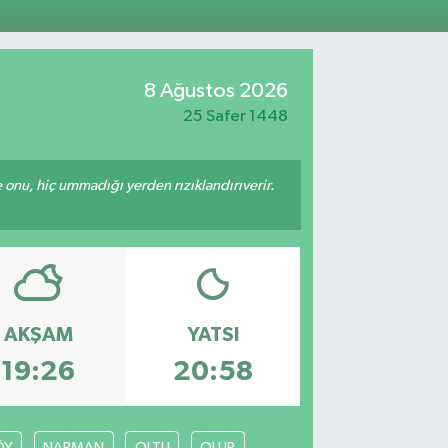
1
%0.38
ALTIN
55
%0.03
00
%-14
8 Ağustos 2026
25 Safer 1448
e onu, hiç ummadığı yerden rızıklandırıverir.
AKŞAM
YATSI
19:26
20:58
ÖY
NARMAN
OLTU
OLUR