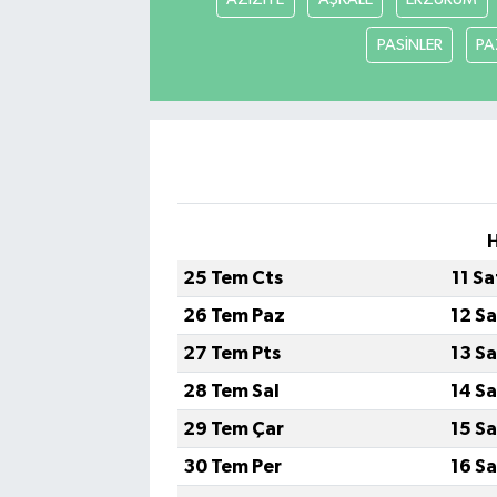
PASİNLER
PA
H
25 Tem Cts
11 S
26 Tem Paz
12 S
27 Tem Pts
13 S
28 Tem Sal
14 S
29 Tem Çar
15 S
30 Tem Per
16 S