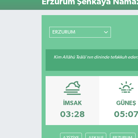
Erzurum Şenkaya Namaz 
ÖZEL HABER
RÖPORTAJLAR
ERZURUM
SAĞLIK
Kim Allâhü Teâlâ'nın dininde tefakkuh ederse
SİYASET
GÜNCEL
SPOR
İMSAK
GÜNEŞ
YAŞAM
03:28
05:0
Yerel
AZİZİYE
AŞKALE
ERZURUM