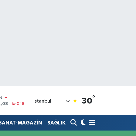
IN
°
30
İstanbul
4,08
%-0.18
R
36
%0.18
-SANAT-MAGAZİN
SAĞLIK
10
%0.32
N