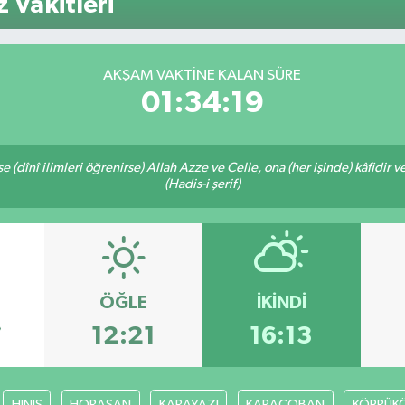
Vakitleri
64,481
GRAM 
6660.
BİST1
AKŞAM VAKTINE KALAN SÜRE
13.779
01:34:18
 (dînî ilimleri öğrenirse) Allah Azze ve Celle, ona (her işinde) kâfidir v
(Hadis-i şerif)
ÖĞLE
İKINDI
7
12:21
16:13
HINIS
HORASAN
KARAYAZI
KARAÇOBAN
KÖPRÜK