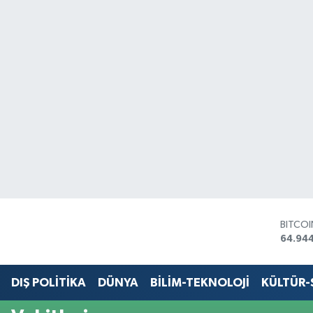
BITCO
64.94
DOLA
47,74
EURO
DIŞ POLİTİKA
DÜNYA
BİLİM-TEKNOLOJİ
KÜLTÜR
55,25
STERLİ