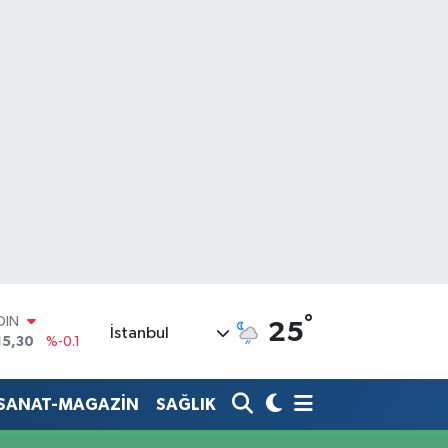
OIN
°
25
İstanbul
15,30
%-0.1
AR
436
%0.18
O
-SANAT-MAGAZİN
SAĞLIK
510
%0.32
LİN