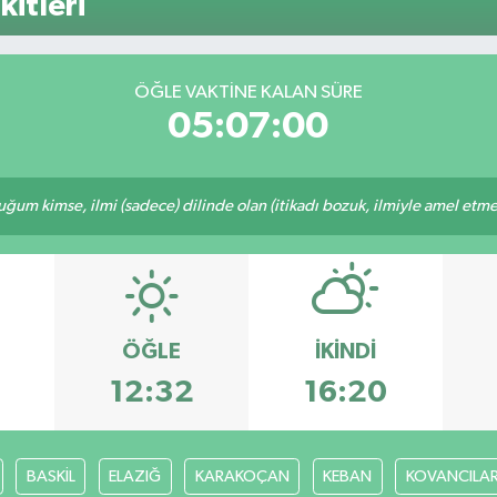
itleri
64,4
GRAM
6660
BİST
ÖĞLE VAKTINE KALAN SÜRE
13.7
05:06:59
m kimse, ilmi (sadece) dilinde olan (itikadı bozuk, ilmiyle amel etmeye
ÖĞLE
İKINDI
3
12:32
16:20
BASKİL
ELAZIĞ
KARAKOÇAN
KEBAN
KOVANCILA