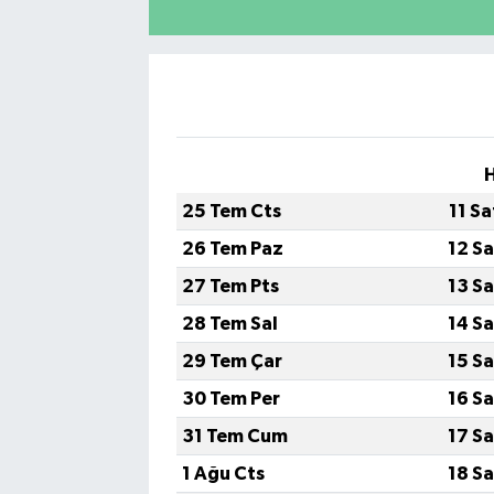
H
25 Tem Cts
11 S
26 Tem Paz
12 S
27 Tem Pts
13 S
28 Tem Sal
14 S
29 Tem Çar
15 S
30 Tem Per
16 S
31 Tem Cum
17 S
1 Ağu Cts
18 S