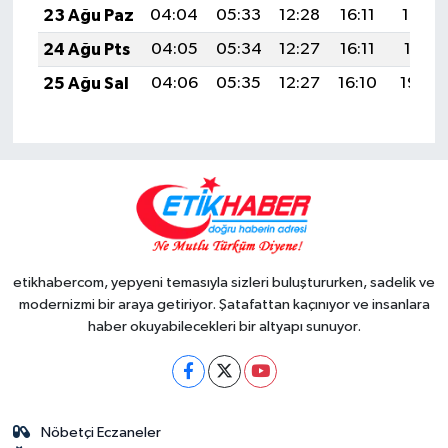
23 Ağu Paz
04:04
05:33
12:28
16:11
19:12
24 Ağu Pts
04:05
05:34
12:27
16:11
19:11
25 Ağu Sal
04:06
05:35
12:27
16:10
19:09
etikhabercom, yepyeni temasıyla sizleri buluştururken, sadelik ve
modernizmi bir araya getiriyor. Şatafattan kaçınıyor ve insanlara
haber okuyabilecekleri bir altyapı sunuyor.
Nöbetçi Eczaneler