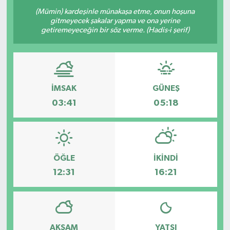
(Mümin) kardeşinle münakaşa etme, onun hoşuna
ÖZEL HABER
gitmeyecek şakalar yapma ve ona yerine
getiremeyeceğin bir söz verme. (Hadis-i şerif)
RÖPORTAJLAR
SAĞLIK
İMSAK
GÜNEŞ
SİYASET
03:41
05:18
GÜNCEL
SPOR
ÖĞLE
İKINDI
12:31
16:21
YAŞAM
Yerel
AKŞAM
YATSI