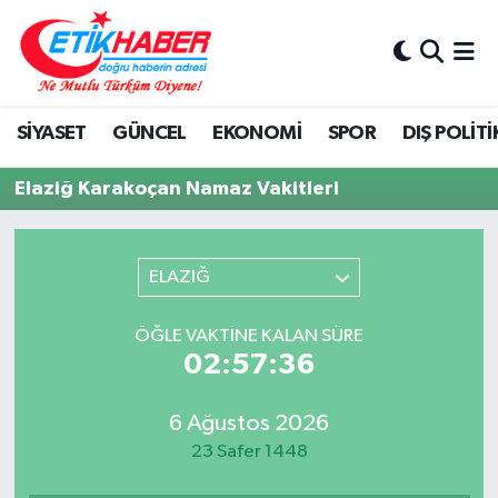
BİLİM-TEKNOLOJİ
Nöbetçi Eczaneler
SİYASET
GÜNCEL
EKONOMİ
SPOR
DIŞ POLİTİ
DIŞ POLİTİKA
Hava Durumu
Elaziğ Karakoçan Namaz Vakitleri
DÜNYA
İstanbul Namaz Vakitleri
EĞİTİM GENÇLİK
Trafik Durumu
ELAZIĞ
EKONOMİ
Süper Lig Puan Durumu ve Fikstür
ÖĞLE VAKTINE KALAN SÜRE
02:57:36
KÖŞE YAZILARI
Tüm Manşetler
6 Ağustos 2026
KÜLTÜR-SANAT-MAGAZİN
Son Dakika Haberleri
23 Safer 1448
MEDYA
Haber Arşivi