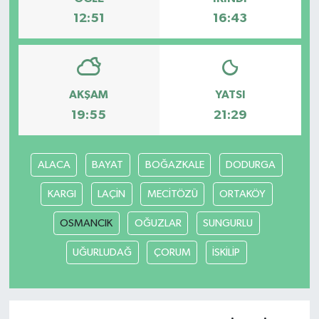
12:51
16:43
AKŞAM
YATSI
19:55
21:29
ALACA
BAYAT
BOĞAZKALE
DODURGA
KARGI
LAÇİN
MECİTÖZÜ
ORTAKÖY
OSMANCIK
OĞUZLAR
SUNGURLU
UĞURLUDAĞ
ÇORUM
İSKİLİP