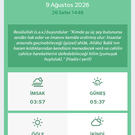
9 Ağustos 2026
ÖZEL HABER
26 Safer 1448
RÖPORTAJLAR
Resûlullah (s.a.v.) buyurdular: "Kimde şu üç şey bulunursa
sevâbı hak eder ve imanını kemâle erdirmiş olur: İnsanlar
SAĞLIK
arasında geçinebileceği (güzel) ahlâk, Allâhü Teâlâ'nın
haram kıldıklarından kendisini menedecek verâ ve cahilin
cahilce hareketlerini defedebileceği hilim (yumuşak
SİYASET
huyluluk)." (Hadis-i şerif)
GÜNCEL
SPOR
İMSAK
GÜNEŞ
03:57
05:37
YAŞAM
Yerel
ÖĞLE
İKINDI