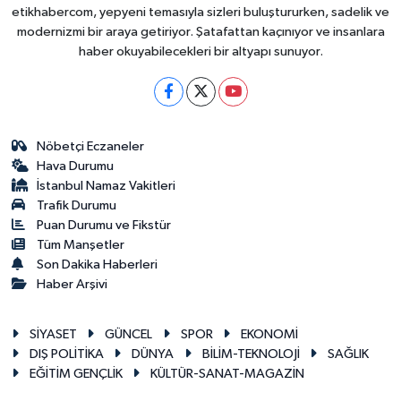
etikhabercom, yepyeni temasıyla sizleri buluştururken, sadelik ve
modernizmi bir araya getiriyor. Şatafattan kaçınıyor ve insanlara
haber okuyabilecekleri bir altyapı sunuyor.
Nöbetçi Eczaneler
Hava Durumu
İstanbul Namaz Vakitleri
Trafik Durumu
Puan Durumu ve Fikstür
Tüm Manşetler
Son Dakika Haberleri
Haber Arşivi
SİYASET
GÜNCEL
SPOR
EKONOMİ
DIŞ POLİTİKA
DÜNYA
BİLİM-TEKNOLOJİ
SAĞLIK
EĞİTİM GENÇLİK
KÜLTÜR-SANAT-MAGAZİN