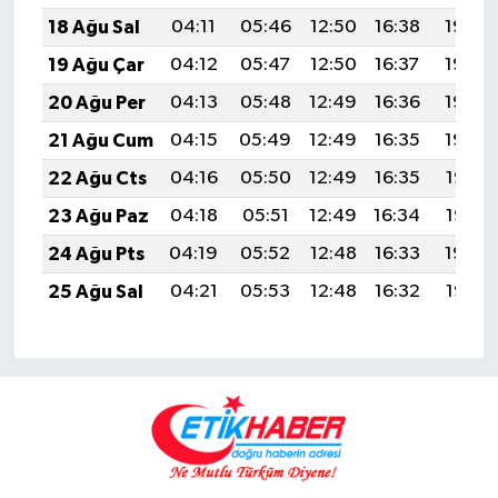
18 Ağu Sal
04:11
05:46
12:50
16:38
19:43
19 Ağu Çar
04:12
05:47
12:50
16:37
19:42
20 Ağu Per
04:13
05:48
12:49
16:36
19:40
21 Ağu Cum
04:15
05:49
12:49
16:35
19:39
22 Ağu Cts
04:16
05:50
12:49
16:35
19:37
23 Ağu Paz
04:18
05:51
12:49
16:34
19:36
24 Ağu Pts
04:19
05:52
12:48
16:33
19:34
25 Ağu Sal
04:21
05:53
12:48
16:32
19:33