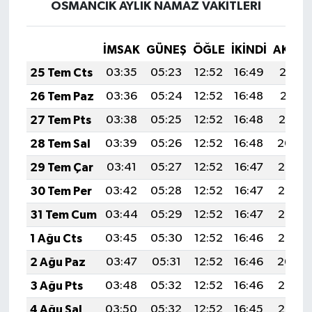
OSMANCIK AYLIK NAMAZ VAKITLERI
İMSAK
GÜNEŞ
ÖĞLE
İKINDI
AKŞA
25 Tem Cts
03:35
05:23
12:52
16:49
20:12
26 Tem Paz
03:36
05:24
12:52
16:48
20:11
27 Tem Pts
03:38
05:25
12:52
16:48
20:10
28 Tem Sal
03:39
05:26
12:52
16:48
20:09
29 Tem Çar
03:41
05:27
12:52
16:47
20:08
30 Tem Per
03:42
05:28
12:52
16:47
20:07
31 Tem Cum
03:44
05:29
12:52
16:47
20:06
1 Ağu Cts
03:45
05:30
12:52
16:46
20:05
2 Ağu Paz
03:47
05:31
12:52
16:46
20:04
3 Ağu Pts
03:48
05:32
12:52
16:46
20:03
4 Ağu Sal
03:50
05:32
12:52
16:45
20:02