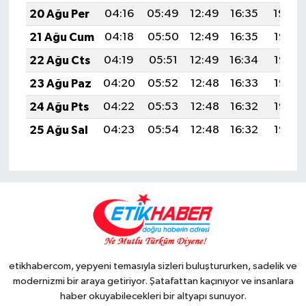
20 Ağu Per
04:16
05:49
12:49
16:35
19:39
21 Ağu Cum
04:18
05:50
12:49
16:35
19:37
22 Ağu Cts
04:19
05:51
12:49
16:34
19:36
23 Ağu Paz
04:20
05:52
12:48
16:33
19:35
24 Ağu Pts
04:22
05:53
12:48
16:32
19:33
25 Ağu Sal
04:23
05:54
12:48
16:32
19:32
etikhabercom, yepyeni temasıyla sizleri buluştururken, sadelik ve
modernizmi bir araya getiriyor. Şatafattan kaçınıyor ve insanlara
haber okuyabilecekleri bir altyapı sunuyor.