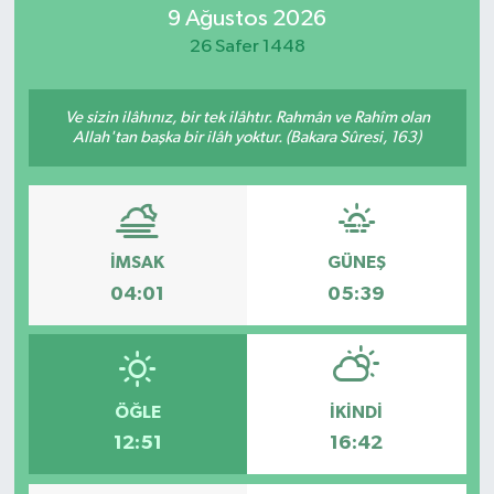
9 Ağustos 2026
ÖZEL HABER
26 Safer 1448
RÖPORTAJLAR
Ve sizin ilâhınız, bir tek ilâhtır. Rahmân ve Rahîm olan
Allah'tan başka bir ilâh yoktur. (Bakara Sûresi, 163)
SAĞLIK
SİYASET
İMSAK
GÜNEŞ
GÜNCEL
04:01
05:39
SPOR
YAŞAM
ÖĞLE
İKINDI
Yerel
12:51
16:42