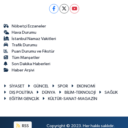
Nöbetçi Eczaneler
Hava Durumu
İstanbul Namaz Vakitleri
Trafik Durumu
Puan Durumu ve Fikstür
Tüm Manşetler
Son Dakika Haberleri
Haber Arşivi
SİYASET
GÜNCEL
SPOR
EKONOMİ
DIŞ POLİTİKA
DÜNYA
BİLİM-TEKNOLOJİ
SAĞLIK
EĞİTİM GENÇLİK
KÜLTÜR-SANAT-MAGAZİN
RSS
Copyright © 2023. Her hakkı saklıdır.