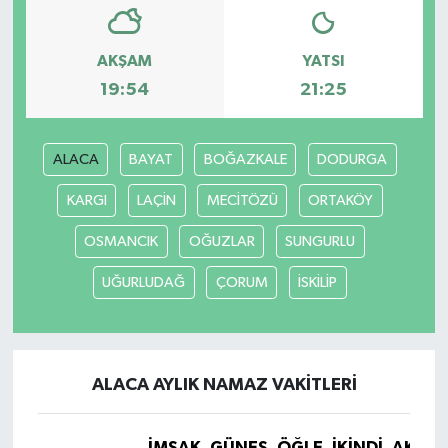
AKŞAM
YATSI
19:54
21:25
ALACA
BAYAT
BOĞAZKALE
DODURGA
KARGI
LAÇİN
MECİTÖZÜ
ORTAKÖY
OSMANCIK
OĞUZLAR
SUNGURLU
UĞURLUDAĞ
ÇORUM
İSKİLİP
ALACA AYLIK NAMAZ VAKITLERI
İMSAK
GÜNEŞ
ÖĞLE
İKINDI
AKŞA