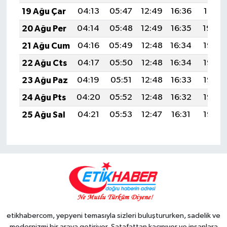
19 Ağu Çar
04:13
05:47
12:49
16:36
19:41
20 Ağu Per
04:14
05:48
12:49
16:35
19:39
21 Ağu Cum
04:16
05:49
12:48
16:34
19:38
22 Ağu Cts
04:17
05:50
12:48
16:34
19:36
23 Ağu Paz
04:19
05:51
12:48
16:33
19:35
24 Ağu Pts
04:20
05:52
12:48
16:32
19:33
25 Ağu Sal
04:21
05:53
12:47
16:31
19:32
etikhabercom, yepyeni temasıyla sizleri buluştururken, sadelik ve
modernizmi bir araya getiriyor. Şatafattan kaçınıyor ve insanlara