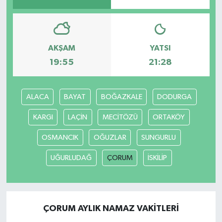
AKŞAM
YATSI
19:55
21:28
ALACA
BAYAT
BOĞAZKALE
DODURGA
KARGI
LAÇİN
MECİTÖZÜ
ORTAKÖY
OSMANCIK
OĞUZLAR
SUNGURLU
UĞURLUDAĞ
ÇORUM
İSKİLİP
ÇORUM AYLIK NAMAZ VAKITLERI