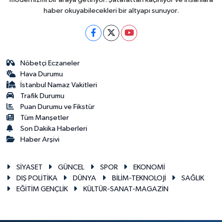
haber okuyabilecekleri bir altyapı sunuyor.
Nöbetçi Eczaneler
Hava Durumu
İstanbul Namaz Vakitleri
Trafik Durumu
Puan Durumu ve Fikstür
Tüm Manşetler
Son Dakika Haberleri
Haber Arşivi
SİYASET
GÜNCEL
SPOR
EKONOMİ
DIŞ POLİTİKA
DÜNYA
BİLİM-TEKNOLOJİ
SAĞLIK
EĞİTİM GENÇLİK
KÜLTÜR-SANAT-MAGAZİN