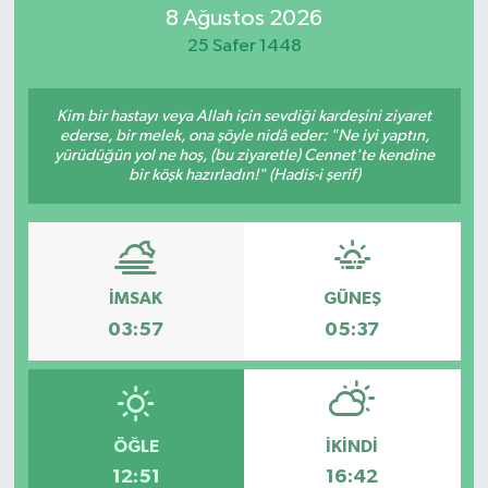
8 Ağustos 2026
ÖZEL HABER
25 Safer 1448
RÖPORTAJLAR
Kim bir hastayı veya Allah için sevdiği kardeşini ziyaret
ederse, bir melek, ona şöyle nidâ eder: "Ne iyi yaptın,
SAĞLIK
yürüdüğün yol ne hoş, (bu ziyaretle) Cennet'te kendine
bir köşk hazırladın!" (Hadis-i şerif)
SİYASET
GÜNCEL
İMSAK
GÜNEŞ
SPOR
03:57
05:37
YAŞAM
Yerel
ÖĞLE
İKINDI
12:51
16:42