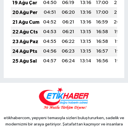
19 Ağu Çar
04:50
06:19
13:16
17:00
20:03
20 Ağu Per
04:51
06:20
13:16
17:00
20:02
21 Ağu Cum
04:52
06:21
13:16
16:59
20:00
22 Ağu Cts
04:53
06:21
13:15
16:58
19:59
23 Ağu Paz
04:55
06:22
13:15
16:58
19:58
24 Ağu Pts
04:56
06:23
13:15
16:57
19:56
25 Ağu Sal
04:57
06:24
13:14
16:56
19:55
etikhabercom, yepyeni temasıyla sizleri buluştururken, sadelik ve
modernizmi bir araya getiriyor. Şatafattan kaçınıyor ve insanlara