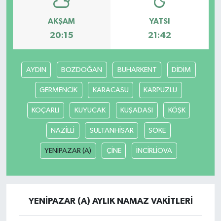
AKŞAM
YATSI
20:15
21:42
AYDIN
BOZDOĞAN
BUHARKENT
DİDİM
GERMENCİK
KARACASU
KARPUZLU
KOÇARLI
KUYUCAK
KUŞADASI
KÖŞK
NAZİLLİ
SULTANHİSAR
SÖKE
YENİPAZAR (A)
ÇİNE
İNCİRLİOVA
YENİPAZAR (A) AYLIK NAMAZ VAKITLERI