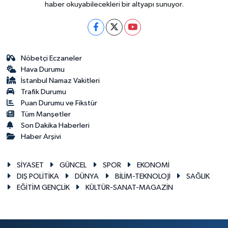
haber okuyabilecekleri bir altyapı sunuyor.
Nöbetçi Eczaneler
Hava Durumu
İstanbul Namaz Vakitleri
Trafik Durumu
Puan Durumu ve Fikstür
Tüm Manşetler
Son Dakika Haberleri
Haber Arşivi
SİYASET
GÜNCEL
SPOR
EKONOMİ
DIŞ POLİTİKA
DÜNYA
BİLİM-TEKNOLOJİ
SAĞLIK
EĞİTİM GENÇLİK
KÜLTÜR-SANAT-MAGAZİN