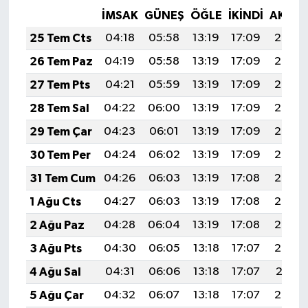
İMSAK
GÜNEŞ
ÖĞLE
İKINDI
AKŞA
25 Tem Cts
04:18
05:58
13:19
17:09
20:30
26 Tem Paz
04:19
05:58
13:19
17:09
20:29
27 Tem Pts
04:21
05:59
13:19
17:09
20:28
28 Tem Sal
04:22
06:00
13:19
17:09
20:28
29 Tem Çar
04:23
06:01
13:19
17:09
20:27
30 Tem Per
04:24
06:02
13:19
17:09
20:26
31 Tem Cum
04:26
06:03
13:19
17:08
20:25
1 Ağu Cts
04:27
06:03
13:19
17:08
20:24
2 Ağu Paz
04:28
06:04
13:19
17:08
20:23
3 Ağu Pts
04:30
06:05
13:18
17:07
20:22
4 Ağu Sal
04:31
06:06
13:18
17:07
20:21
5 Ağu Çar
04:32
06:07
13:18
17:07
20:20