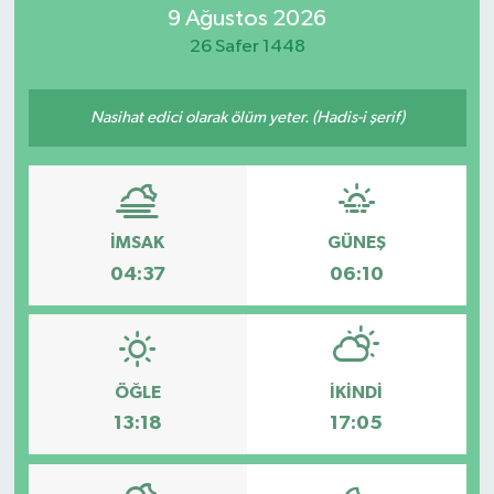
9 Ağustos 2026
ÖZEL HABER
26 Safer 1448
RÖPORTAJLAR
Nasihat edici olarak ölüm yeter. (Hadis-i şerif)
SAĞLIK
SİYASET
İMSAK
GÜNEŞ
GÜNCEL
04:37
06:10
SPOR
YAŞAM
ÖĞLE
İKINDI
13:18
17:05
Yerel