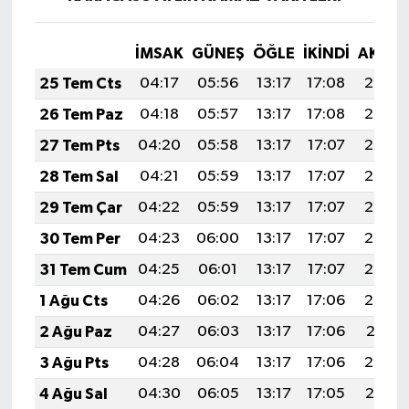
İMSAK
GÜNEŞ
ÖĞLE
İKINDI
AKŞA
25 Tem Cts
04:17
05:56
13:17
17:08
20:28
26 Tem Paz
04:18
05:57
13:17
17:08
20:27
27 Tem Pts
04:20
05:58
13:17
17:07
20:27
28 Tem Sal
04:21
05:59
13:17
17:07
20:26
29 Tem Çar
04:22
05:59
13:17
17:07
20:25
30 Tem Per
04:23
06:00
13:17
17:07
20:24
31 Tem Cum
04:25
06:01
13:17
17:07
20:23
1 Ağu Cts
04:26
06:02
13:17
17:06
20:22
2 Ağu Paz
04:27
06:03
13:17
17:06
20:21
3 Ağu Pts
04:28
06:04
13:17
17:06
20:20
4 Ağu Sal
04:30
06:05
13:17
17:05
20:19