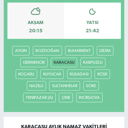
AKŞAM
YATSI
20:15
21:42
AYDIN
BOZDOĞAN
BUHARKENT
DİDİM
GERMENCİK
KARACASU
KARPUZLU
KOÇARLI
KUYUCAK
KUŞADASI
KÖŞK
NAZİLLİ
SULTANHİSAR
SÖKE
YENİPAZAR (A)
ÇİNE
İNCİRLİOVA
KARACASU AYLIK NAMAZ VAKITLERI