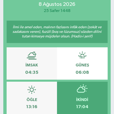
8 Ağustos 2026
ÖZEL HABER
25 Safer 1448
RÖPORTAJLAR
İlmi ile amel eden, malının fazlasını infâk eden (zekât ve
sadakasını veren), fuzûlî (boş ve lüzumsuz) sözden dilini
SAĞLIK
tutan kimseye müjdeler olsun. (Hadis-i şerif)
SİYASET
GÜNCEL
İMSAK
GÜNEŞ
04:35
06:08
SPOR
YAŞAM
ÖĞLE
İKINDI
Yerel
13:16
17:04