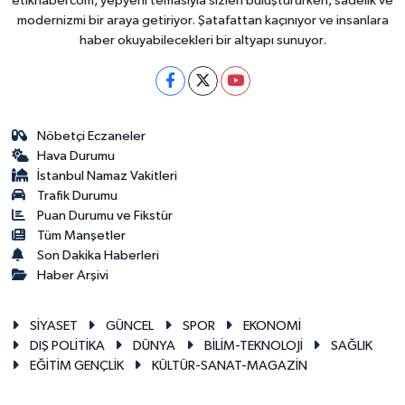
etikhabercom, yepyeni temasıyla sizleri buluştururken, sadelik ve
modernizmi bir araya getiriyor. Şatafattan kaçınıyor ve insanlara
haber okuyabilecekleri bir altyapı sunuyor.
Nöbetçi Eczaneler
Hava Durumu
İstanbul Namaz Vakitleri
Trafik Durumu
Puan Durumu ve Fikstür
Tüm Manşetler
Son Dakika Haberleri
Haber Arşivi
SİYASET
GÜNCEL
SPOR
EKONOMİ
DIŞ POLİTİKA
DÜNYA
BİLİM-TEKNOLOJİ
SAĞLIK
EĞİTİM GENÇLİK
KÜLTÜR-SANAT-MAGAZİN