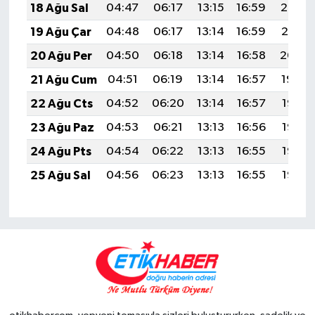
18 Ağu Sal
04:47
06:17
13:15
16:59
20:03
19 Ağu Çar
04:48
06:17
13:14
16:59
20:01
20 Ağu Per
04:50
06:18
13:14
16:58
20:00
21 Ağu Cum
04:51
06:19
13:14
16:57
19:59
22 Ağu Cts
04:52
06:20
13:14
16:57
19:57
23 Ağu Paz
04:53
06:21
13:13
16:56
19:56
24 Ağu Pts
04:54
06:22
13:13
16:55
19:55
25 Ağu Sal
04:56
06:23
13:13
16:55
19:53