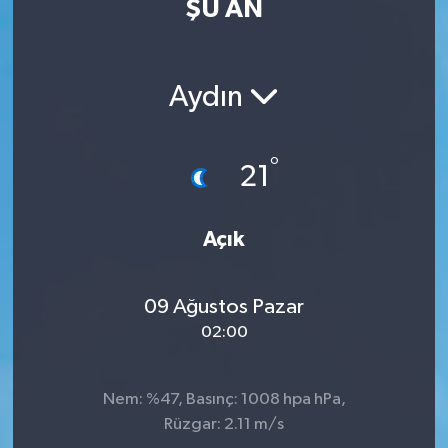
ŞU AN
ÖZEL HABER
RÖPORTAJLAR
Aydın
SAĞLIK
°
21
SİYASET
Açık
GÜNCEL
SPOR
09 Ağustos Pazar
02:00
YAŞAM
Yerel
Nem: %47, Basınç: 1008 hpa hPa,
Rüzgar: 2.11 m/s