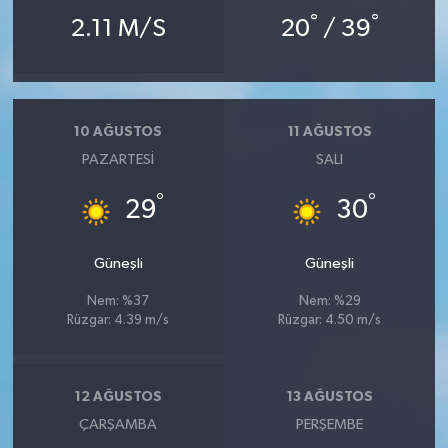
°
°
2.11 M/S
20
/ 39
10 AĞUSTOS
11 AĞUSTOS
PAZARTESI
SALI
°
°
29
30
Güneşli
Güneşli
Nem: %37
Nem: %29
Rüzgar: 4.39 m/s
Rüzgar: 4.50 m/s
12 AĞUSTOS
13 AĞUSTOS
ÇARŞAMBA
PERŞEMBE