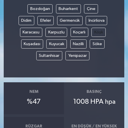
Bozdoğan
Buharkent
Çine
Didim
Efeler
Germencik
İncirliova
Karacasu
Karpuzlu
Koçarlı
Köşk
Kuşadası
Kuyucak
Nazilli
Söke
Sultanhisar
Yenipazar
NEM
BASINÇ
%47
1008 HPA
hpa
RÜZGAR
EN DÜŞÜK / EN YÜKSEK