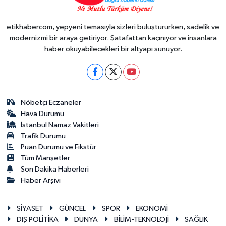
etikhabercom, yepyeni temasıyla sizleri buluştururken, sadelik ve
modernizmi bir araya getiriyor. Şatafattan kaçınıyor ve insanlara
haber okuyabilecekleri bir altyapı sunuyor.
Nöbetçi Eczaneler
Hava Durumu
İstanbul Namaz Vakitleri
Trafik Durumu
Puan Durumu ve Fikstür
Tüm Manşetler
Son Dakika Haberleri
Haber Arşivi
SİYASET
GÜNCEL
SPOR
EKONOMİ
DIŞ POLİTİKA
DÜNYA
BİLİM-TEKNOLOJİ
SAĞLIK