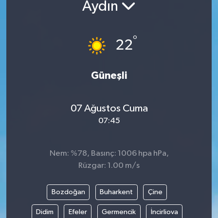
Aydın
ÖZEL HABER
°
22
RÖPORTAJLAR
SAĞLIK
Güneşli
SİYASET
07 Ağustos Cuma
GÜNCEL
07:45
SPOR
Nem: %78, Basınç: 1006 hpa hPa,
Rüzgar: 1.00 m/s
YAŞAM
Yerel
Bozdoğan
Buharkent
Çine
Didim
Efeler
Germencik
İncirliova