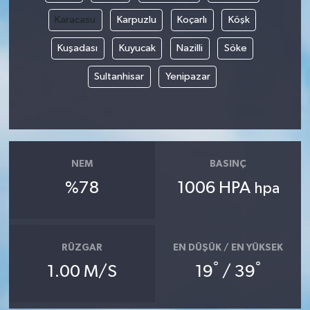
Karacasu
Karpuzlu
Koçarlı
Köşk
Kuşadası
Kuyucak
Nazilli
Söke
Sultanhisar
Yenipazar
NEM
BASINÇ
%78
1006 HPA
hpa
RÜZGAR
EN DÜŞÜK / EN YÜKSEK
°
°
1.00 M/S
19
/ 39