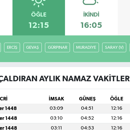
ÖĞLE
İKINDI
12:15
16:05
ERCİŞ
GEVAŞ
GÜRPINAR
MURADİYE
SARAY (V)
ÇALDIRAN AYLIK NAMAZ VAKITLER
CRİ
İMSAK
GÜNEŞ
ÖĞLE
fer 1448
03:09
04:51
12:16
fer 1448
03:10
04:52
12:16
fer 1448
03:11
04:53
12:16