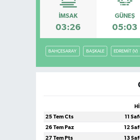
ÖZEL HABER
İMSAK
GÜNEŞ
03:26
05:03
RÖPORTAJLAR
SAĞLIK
BAHÇESARAY
BAŞKALE
EDREMİT (V)
SİYASET
GÜNCEL
SPOR
Hİ
YAŞAM
25 Tem Cts
11 Sa
Yerel
26 Tem Paz
12 Sa
27 Tem Pts
13 Sa