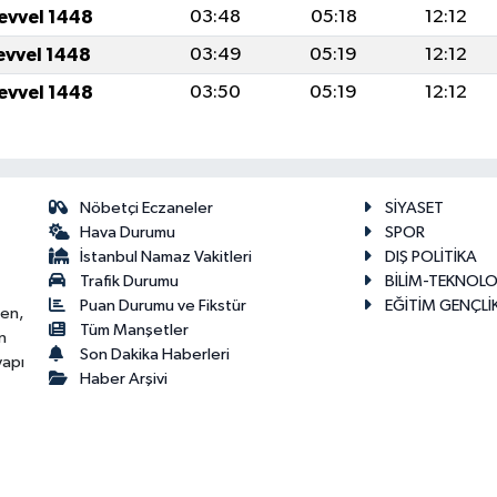
levvel 1448
03:48
05:18
12:12
levvel 1448
03:49
05:19
12:12
levvel 1448
03:50
05:19
12:12
Nöbetçi Eczaneler
SİYASET
Hava Durumu
SPOR
İstanbul Namaz Vakitleri
DIŞ POLİTİKA
Trafik Durumu
BİLİM-TEKNOLO
Puan Durumu ve Fikstür
EĞİTİM GENÇLİ
ken,
Tüm Manşetler
n
Son Dakika Haberleri
yapı
Haber Arşivi