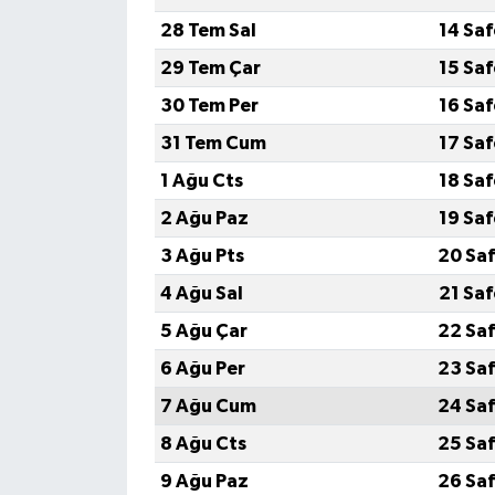
28 Tem Sal
14 Sa
29 Tem Çar
15 Sa
30 Tem Per
16 Sa
31 Tem Cum
17 Sa
1 Ağu Cts
18 Sa
2 Ağu Paz
19 Sa
3 Ağu Pts
20 Saf
4 Ağu Sal
21 Sa
5 Ağu Çar
22 Saf
6 Ağu Per
23 Saf
7 Ağu Cum
24 Saf
8 Ağu Cts
25 Saf
9 Ağu Paz
26 Saf