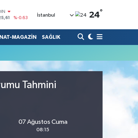
°
OIN
24
İstanbul
25,61
%-0.63
AR
143
%0.16
O
ANAT-MAGAZİN
SAĞLIK
317
%-0.02
LİN
463
%0.07
 ALTIN
.40
%0.45
100
99
%70
urumu Tahmini
07 Ağustos Cuma
08:15