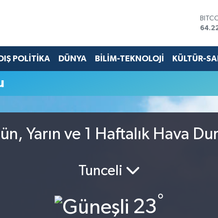
BITC
64.2
DOL
47,7
EUR
DIŞ POLİTİKA
DÜNYA
BİLİM-TEKNOLOJİ
KÜLTÜR-S
55,0
STER
u
64,2
GRAM
6510
BİST
13.7
n, Yarın ve 1 Haftalık Hava D
Tunceli
°
23