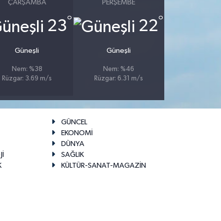
ÇARŞAMBA
PERŞEMBE
°
°
23
22
Güneşli
Güneşli
Nem: %38
Nem: %46
Rüzgar: 3.69 m/s
Rüzgar: 6.31 m/s
GÜNCEL
EKONOMİ
DÜNYA
Jİ
SAĞLIK
K
KÜLTÜR-SANAT-MAGAZİN