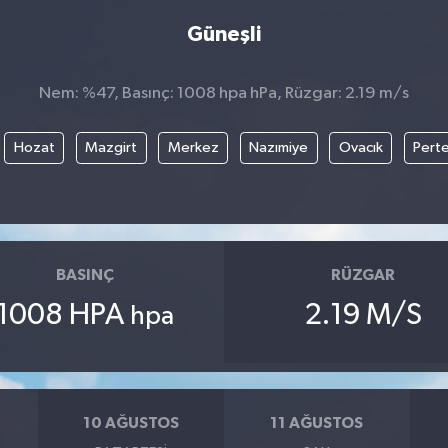
Güneşli
Nem: %47, Basınç: 1008 hpa hPa, Rüzgar: 2.19 m/s
Hozat
Mazgirt
Merkez
Nazımiye
Ovacık
Pert
BASINÇ
RÜZGAR
1008 HPA
2.19 M/S
hpa
10 AĞUSTOS
11 AĞUSTOS