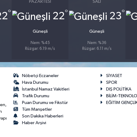
PAZARTESI
SALI
°
°
°
22
22
23
Güneşli
Güneşli
Nem: %45
Nem: %36
Rüzgar: 6.19 m/s
Rüzgar: 6.11 m/s
Nöbetçi Eczaneler
SİYASET
Hava Durumu
SPOR
İstanbul Namaz Vakitleri
DIŞ POLİTİKA
Trafik Durumu
BİLİM-TEKNOLO
Puan Durumu ve Fikstür
EĞİTİM GENÇLİ
ken,
Tüm Manşetler
n
Son Dakika Haberleri
yapı
Haber Arşivi