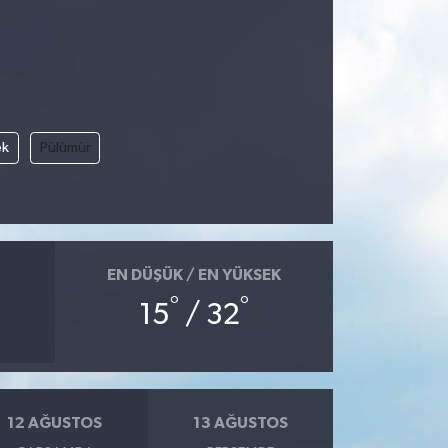
ek
Pülümür
EN DÜŞÜK / EN YÜKSEK
°
°
15
/ 32
12 AĞUSTOS
13 AĞUSTOS