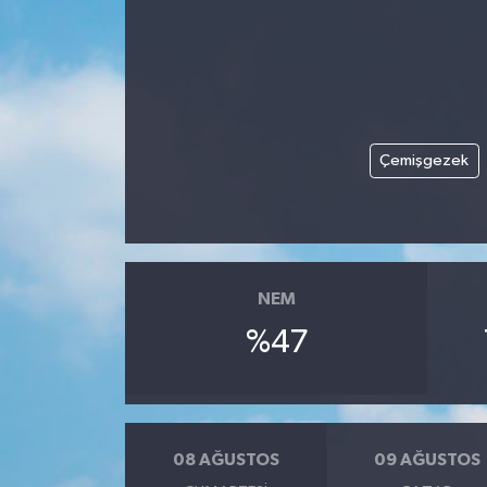
ÖZEL HABER
RÖPORTAJLAR
SAĞLIK
Çemişgezek
SİYASET
GÜNCEL
NEM
SPOR
%47
YAŞAM
Yerel
08 AĞUSTOS
09 AĞUSTOS