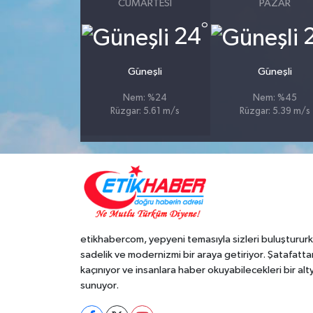
CUMARTESI
PAZAR
°
24
Güneşli
Güneşli
Nem: %24
Nem: %45
Rüzgar: 5.61 m/s
Rüzgar: 5.39 m/s
etikhabercom, yepyeni temasıyla sizleri buluşturur
sadelik ve modernizmi bir araya getiriyor. Şatafatta
kaçınıyor ve insanlara haber okuyabilecekleri bir alt
sunuyor.