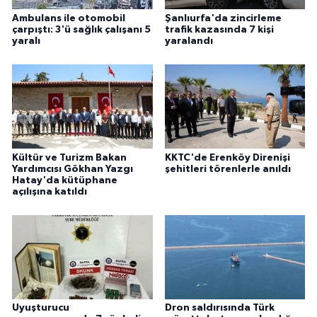
Ambulans ile otomobil
Şanlıurfa'da zincirleme
çarpıştı: 3'ü sağlık çalışanı 5
trafik kazasında 7 kişi
yaralı
yaralandı
Kültür ve Turizm Bakan
KKTC'de Erenköy Direnişi
Yardımcısı Gökhan Yazgı
şehitleri törenlerle anıldı
Hatay'da kütüphane
açılışına katıldı
Uyuşturucu
Dron saldırısında Türk