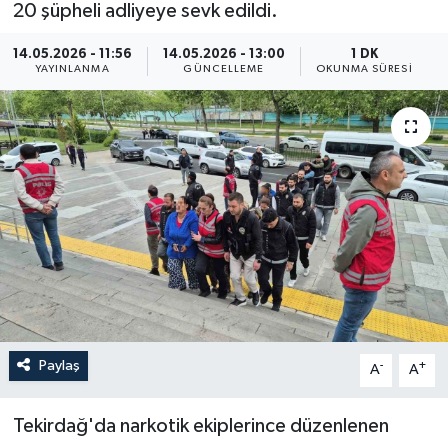
20 şüpheli adliyeye sevk edildi.
ÖZEL HABER
14.05.2026 - 11:56
14.05.2026 - 13:00
1 DK
YAYINLANMA
GÜNCELLEME
OKUNMA SÜRESI
RÖPORTAJLAR
SAĞLIK
SİYASET
GÜNCEL
SPOR
YAŞAM
Paylaş
-
+
A
A
Yerel
Tekirdağ'da narkotik ekiplerince düzenlenen