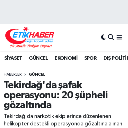
BİLİM-TEKNOLOJİ
Nöbetçi Eczaneler
DIŞ POLİTİKA
Hava Durumu
DÜNYA
İstanbul Namaz Vakitleri
SİYASET
GÜNCEL
EKONOMİ
SPOR
DIŞ POLİTİ
EĞİTİM GENÇLİK
Trafik Durumu
HABERLER
GÜNCEL
EKONOMİ
Süper Lig Puan Durumu ve Fikstür
Tekirdağ'da şafak
operasyonu: 20 şüpheli
KÖŞE YAZILARI
Tüm Manşetler
gözaltında
KÜLTÜR-SANAT-MAGAZİN
Son Dakika Haberleri
Tekirdağ'da narkotik ekiplerince düzenlenen
helikopter destekli operasyonda gözaltına alınan
MEDYA
Haber Arşivi