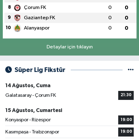
8
Çorum FK
0
0
9
Gaziantep FK
0
0
10
Alanyaspor
0
0
Detaylar için tıklayın
Süper Lig Fikstür
14 Ağustos, Cuma
Galatasaray - Çorum FK
21:30
15 Ağustos, Cumartesi
Konyaspor - Rizespor
19:00
Kasımpaşa - Trabzonspor
19:00