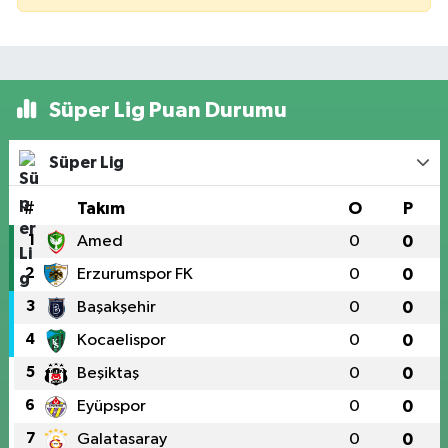
Süper Lig Puan Durumu
Süper Lig
#
Takım
O
P
1
Amed
0
0
2
Erzurumspor FK
0
0
3
Başakşehir
0
0
4
Kocaelispor
0
0
5
Beşiktaş
0
0
6
Eyüpspor
0
0
7
Galatasaray
0
0