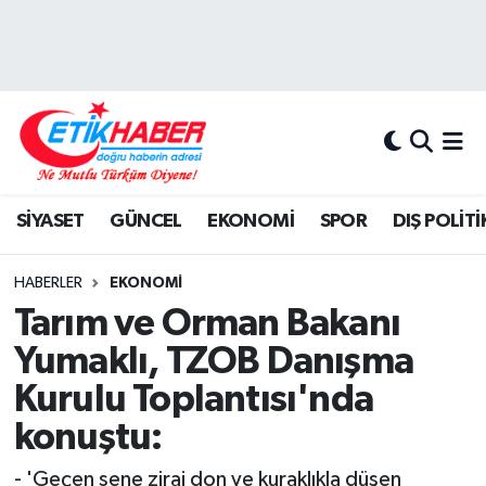
BİLİM-TEKNOLOJİ
Nöbetçi Eczaneler
DIŞ POLİTİKA
Hava Durumu
DÜNYA
İstanbul Namaz Vakitleri
SİYASET
GÜNCEL
EKONOMİ
SPOR
DIŞ POLİTİ
EĞİTİM GENÇLİK
Trafik Durumu
HABERLER
EKONOMİ
EKONOMİ
Süper Lig Puan Durumu ve Fikstür
Tarım ve Orman Bakanı
Yumaklı, TZOB Danışma
KÖŞE YAZILARI
Tüm Manşetler
Kurulu Toplantısı'nda
KÜLTÜR-SANAT-MAGAZİN
Son Dakika Haberleri
konuştu:
MEDYA
Haber Arşivi
- 'Geçen sene zirai don ve kuraklıkla düşen