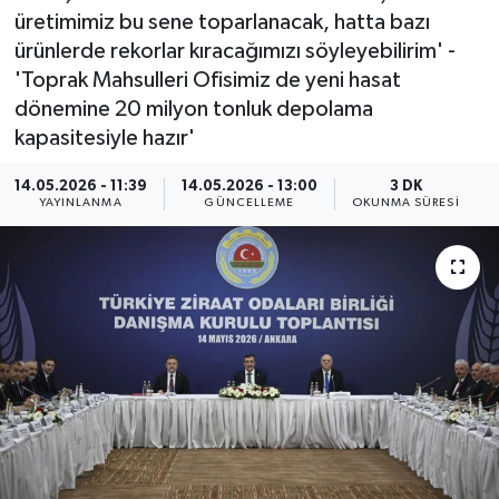
üretimimiz bu sene toparlanacak, hatta bazı
ÖZEL HABER
ürünlerde rekorlar kıracağımızı söyleyebilirim' -
'Toprak Mahsulleri Ofisimiz de yeni hasat
RÖPORTAJLAR
dönemine 20 milyon tonluk depolama
kapasitesiyle hazır'
SAĞLIK
14.05.2026 - 11:39
14.05.2026 - 13:00
3 DK
YAYINLANMA
GÜNCELLEME
OKUNMA SÜRESI
SİYASET
GÜNCEL
SPOR
YAŞAM
Yerel