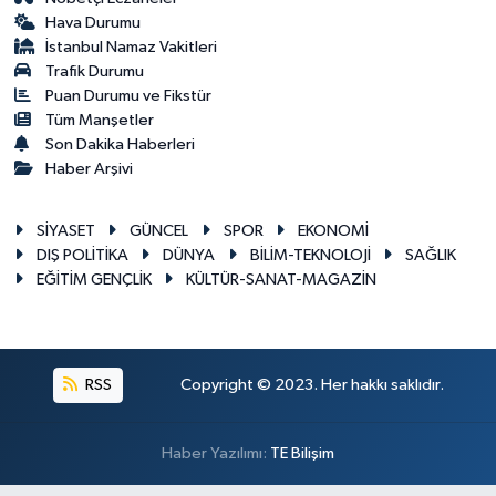
Hava Durumu
İstanbul Namaz Vakitleri
Trafik Durumu
Puan Durumu ve Fikstür
Tüm Manşetler
Son Dakika Haberleri
Haber Arşivi
SİYASET
GÜNCEL
SPOR
EKONOMİ
DIŞ POLİTİKA
DÜNYA
BİLİM-TEKNOLOJİ
SAĞLIK
EĞİTİM GENÇLİK
KÜLTÜR-SANAT-MAGAZİN
RSS
Copyright © 2023. Her hakkı saklıdır.
Haber Yazılımı:
TE Bilişim