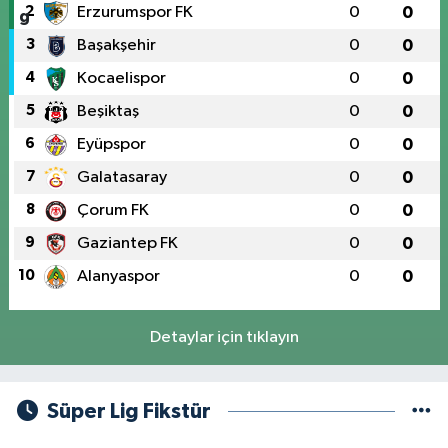
2
Erzurumspor FK
0
0
3
Başakşehir
0
0
4
Kocaelispor
0
0
5
Beşiktaş
0
0
6
Eyüpspor
0
0
7
Galatasaray
0
0
8
Çorum FK
0
0
9
Gaziantep FK
0
0
10
Alanyaspor
0
0
Detaylar için tıklayın
Süper Lig Fikstür