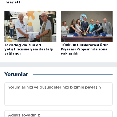
ihraç etti
Tekirdağ'da 780 arı
TÜRİB'in Uluslararası Ürün
yetiştiricisine yem desteği
Piyasası Projesi'nde sona
sağlandı
yaklaşıldı
Yorumlar