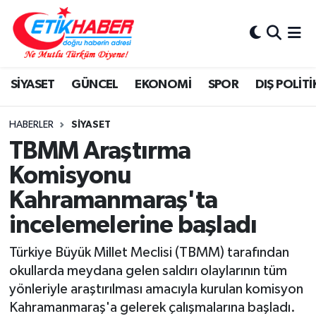
BİLİM-TEKNOLOJİ
Nöbetçi Eczaneler
SİYASET
GÜNCEL
EKONOMİ
SPOR
DIŞ POLİTİ
DIŞ POLİTİKA
Hava Durumu
DÜNYA
İstanbul Namaz Vakitleri
HABERLER
SİYASET
TBMM Araştırma
EĞİTİM GENÇLİK
Trafik Durumu
Komisyonu
Kahramanmaraş'ta
EKONOMİ
Süper Lig Puan Durumu ve Fikstür
incelemelerine başladı
KÖŞE YAZILARI
Tüm Manşetler
Türkiye Büyük Millet Meclisi (TBMM) tarafından
KÜLTÜR-SANAT-MAGAZİN
Son Dakika Haberleri
okullarda meydana gelen saldırı olaylarının tüm
yönleriyle araştırılması amacıyla kurulan komisyon
MEDYA
Haber Arşivi
Kahramanmaraş'a gelerek çalışmalarına başladı.