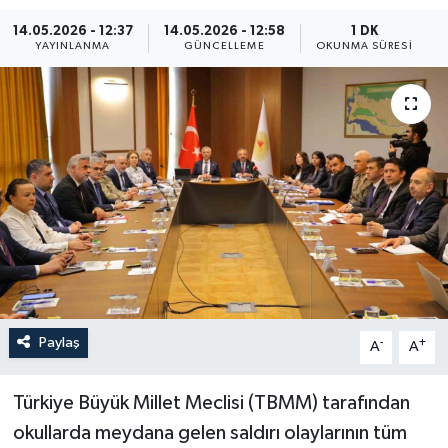
14.05.2026 - 12:37
14.05.2026 - 12:58
1 DK
ÖZEL HABER
YAYINLANMA
GÜNCELLEME
OKUNMA SÜRESI
RÖPORTAJLAR
SAĞLIK
SİYASET
GÜNCEL
SPOR
YAŞAM
Paylaş
-
+
A
A
Yerel
Türkiye Büyük Millet Meclisi (TBMM) tarafından
okullarda meydana gelen saldırı olaylarının tüm