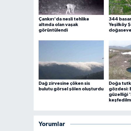
Çankırı'da nesli tehlike
344 basam
altında olan vaşak
Yeşilköy Ş
görüntülendi
doğasever
Dağ zirvesine çöken sis
Doğa tutku
bulutu görsel şölen oluşturdu
gözdesi: 
güzelliği 
keşfedilm
Yorumlar