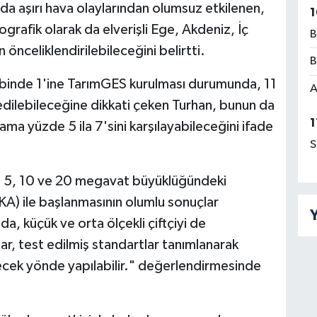
da aşırı hava olaylarından olumsuz etkilenen,
1
grafik olarak da elverişli Ege, Akdeniz, İç
B
nceliklendirilebileceğini belirtti.
B
e binde 1'ine TarımGES kurulması durumunda, 11
A
dilebileceğine dikkati çeken Turhan, bunun da
1
alama yüzde 5 ila 7'sini karşılayabileceğini ifade
S
le 5, 10 ve 20 megavat büyüklüğündeki
EKA) ile başlanmasının olumlu sonuçlar
Y
a, küçük ve orta ölçekli çiftçiyi de
r, test edilmiş standartlar tanımlanarak
eyecek yönde yapılabilir." değerlendirmesinde