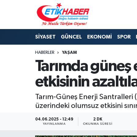
BİLİM-TEKNOLOJİ
Nöbetçi Eczaneler
SİYASET
GÜNCEL
EKONOMİ
SPOR
DIŞ POLİTİKA
Hava Durumu
HABERLER
YAŞAM
DÜNYA
İstanbul Namaz Vakitleri
Tarımda güneş en
EĞİTİM GENÇLİK
Trafik Durumu
etkisinin azaltı
EKONOMİ
Süper Lig Puan Durumu ve Fikstür
Tarım-Güneş Enerji Santralleri 
KÖŞE YAZILARI
Tüm Manşetler
üzerindeki olumsuz etkisini sını
KÜLTÜR-SANAT-MAGAZİN
Son Dakika Haberleri
04.06.2025 - 12:49
2 DK
YAYINLANMA
OKUNMA SÜRESI
MEDYA
Haber Arşivi