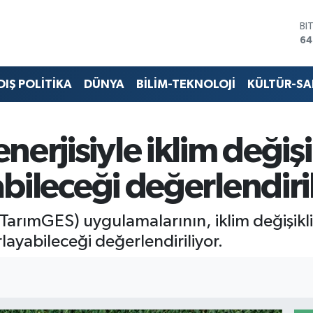
BI
64
D
47
E
DIŞ POLİTİKA
DÜNYA
BİLİM-TEKNOLOJİ
KÜLTÜR-S
55
ST
64
GR
erjisiyle iklim değişi
65
Bİ
13
labileceği değerlendiri
(TarımGES) uygulamalarının, iklim değişikli
rlayabileceği değerlendiriliyor.