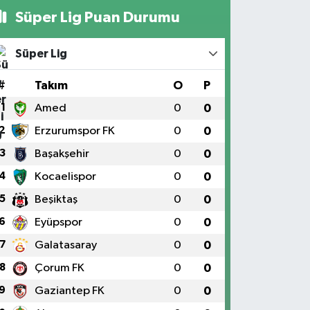
Süper Lig Puan Durumu
Süper Lig
#
Takım
O
P
1
Amed
0
0
2
Erzurumspor FK
0
0
3
Başakşehir
0
0
4
Kocaelispor
0
0
5
Beşiktaş
0
0
6
Eyüpspor
0
0
7
Galatasaray
0
0
8
Çorum FK
0
0
9
Gaziantep FK
0
0