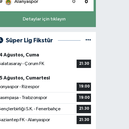
0
Alanyaspor
0
0
Detaylar için tıklayın
Süper Lig Fikstür
4 Ağustos, Cuma
alatasaray - Çorum FK
21:30
5 Ağustos, Cumartesi
onyaspor - Rizespor
19:00
asımpaşa - Trabzonspor
19:00
ençlerbirliği S.K. - Fenerbahçe
21:30
aziantep FK - Alanyaspor
21:30