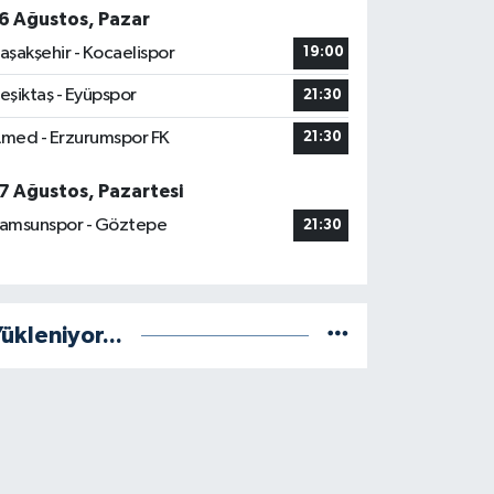
6 Ağustos, Pazar
aşakşehir - Kocaelispor
19:00
eşiktaş - Eyüpspor
21:30
med - Erzurumspor FK
21:30
7 Ağustos, Pazartesi
amsunspor - Göztepe
21:30
ükleniyor...