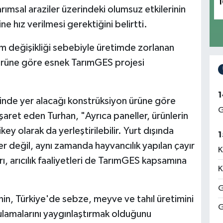
1
tarımsal araziler üzerindeki olumsuz etkilerinin
 hız verilmesi gerektiğini belirtti.
im değişikliği sebebiyle üretimde zorlanan
r ürüne göre esnek TarımGES projesi
1
rinde yer alacağı konstrüksiyon ürüne göre
G
şaret eden Turhan, "Ayrıca paneller, ürünlerin
key olarak da yerleştirilebilir. Yurt dışında
1
 değil, aynı zamanda hayvancılık yapılan çayır
K
arı, arıcılık faaliyetleri de TarımGES kapsamına
K
G
nin, Türkiye'de sebze, meyve ve tahıl üretimini
G
lamalarını yaygınlaştırmak olduğunu