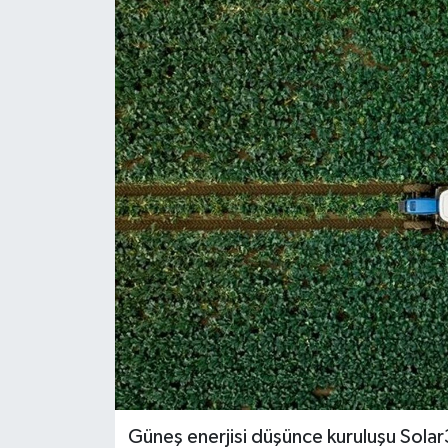
ÖZEL HABER
RÖPORTAJLAR
SAĞLIK
SİYASET
GÜNCEL
SPOR
YAŞAM
Yerel
Güneş enerjisi düşünce kuruluşu Solar