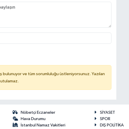
ş bulunuyor ve tüm sorumluluğu üstleniyorsunuz. Yazılan
tutulamaz.
Nöbetçi Eczaneler
SİYASET
Hava Durumu
SPOR
İstanbul Namaz Vakitleri
DIŞ POLİTİKA