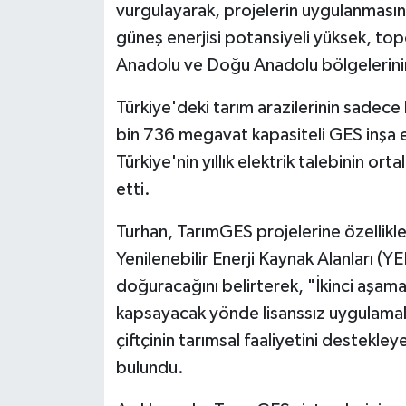
vurgulayarak, projelerin uygulanmasın
güneş enerjisi potansiyeli yüksek, topo
Anadolu ve Doğu Anadolu bölgelerinin ö
Türkiye'deki tarım arazilerinin sadec
bin 736 megavat kapasiteli GES inşa e
Türkiye'nin yıllık elektrik talebinin ort
etti.
Turhan, TarımGES projelerine özellik
Yenilenebilir Enerji Kaynak Alanları (Y
doğuracağını belirterek, "İkinci aşamad
kapsayacak yönde lisanssız uygulamala
çiftçinin tarımsal faaliyetini destekl
bulundu.