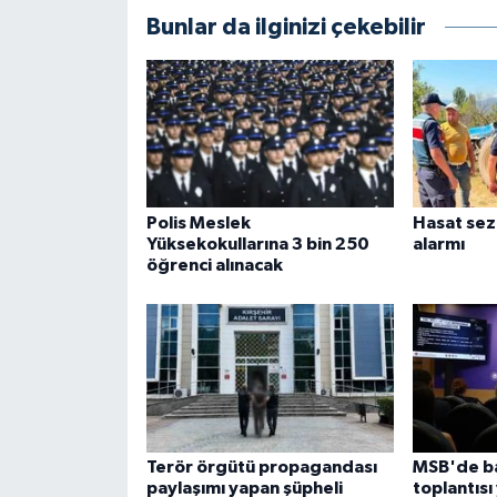
Bunlar da ilginizi çekebilir
Polis Meslek
Hasat sez
Yüksekokullarına 3 bin 250
alarmı
öğrenci alınacak
Terör örgütü propagandası
MSB'de ba
paylaşımı yapan şüpheli
toplantısı