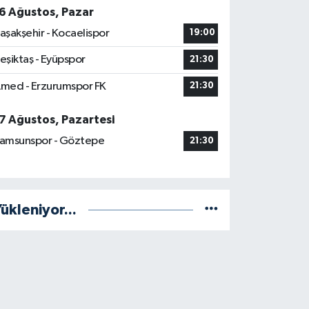
6 Ağustos, Pazar
aşakşehir - Kocaelispor
19:00
eşiktaş - Eyüpspor
21:30
med - Erzurumspor FK
21:30
7 Ağustos, Pazartesi
amsunspor - Göztepe
21:30
ükleniyor...