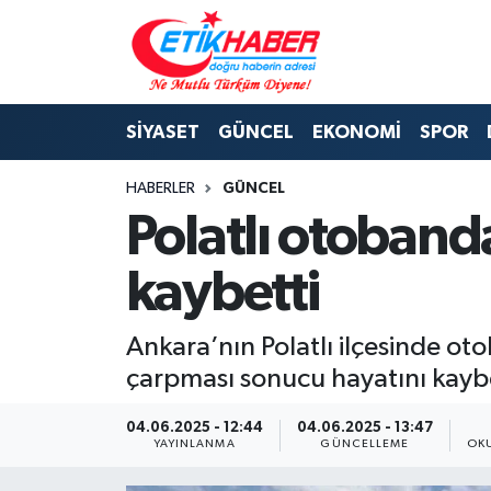
BİLİM-TEKNOLOJİ
Nöbetçi Eczaneler
SİYASET
GÜNCEL
EKONOMİ
SPOR
DIŞ POLİTİKA
Hava Durumu
HABERLER
GÜNCEL
DÜNYA
İstanbul Namaz Vakitleri
Polatlı otoband
EĞİTİM GENÇLİK
Trafik Durumu
kaybetti
EKONOMİ
Süper Lig Puan Durumu ve Fikstür
Ankara’nın Polatlı ilçesinde o
KÖŞE YAZILARI
Tüm Manşetler
çarpması sonucu hayatını kaybe
KÜLTÜR-SANAT-MAGAZİN
Son Dakika Haberleri
04.06.2025 - 12:44
04.06.2025 - 13:47
YAYINLANMA
GÜNCELLEME
OK
MEDYA
Haber Arşivi