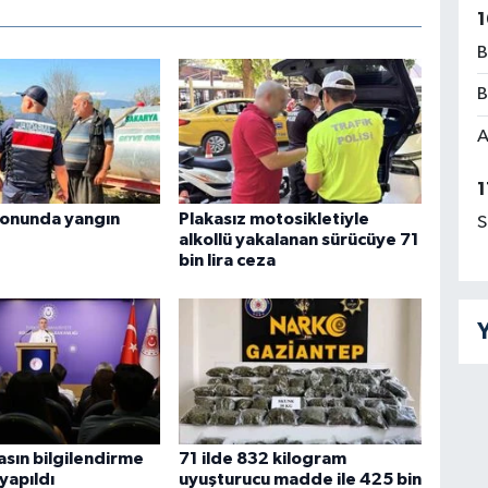
1
B
B
A
1
onunda yangın
Plakasız motosikletiyle
S
alkollü yakalanan sürücüye 71
bin lira ceza
Y
sın bilgilendirme
71 ilde 832 kilogram
 yapıldı
uyuşturucu madde ile 425 bin