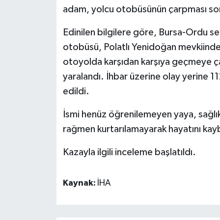
adam, yolcu otobüsünün çarpması son
Edinilen bilgilere göre, Bursa-Ordu sef
otobüsü, Polatlı Yenidoğan mevkiinde 
otoyolda karşıdan karşıya geçmeye ça
yaralandı. İhbar üzerine olay yerine 112
edildi.
İsmi henüz öğrenilemeyen yaya, sağlık
rağmen kurtarılamayarak hayatını kay
Kazayla ilgili inceleme başlatıldı.
Kaynak:
İHA