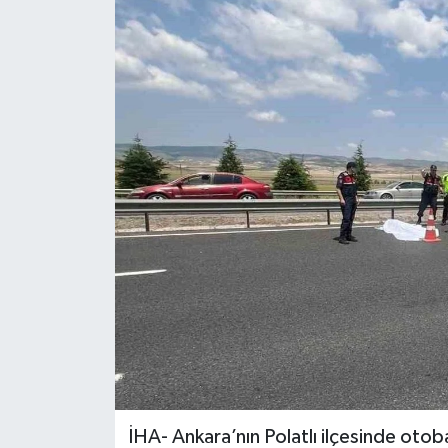
ÖZEL HABER
RÖPORTAJLAR
SAĞLIK
SİYASET
GÜNCEL
SPOR
YAŞAM
Yerel
İHA- Ankara’nın Polatlı ilçesinde otob