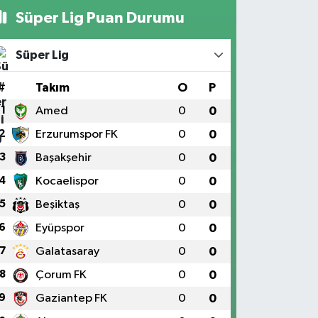
Süper Lig Puan Durumu
Süper Lig
#
Takım
O
P
1
Amed
0
0
2
Erzurumspor FK
0
0
3
Başakşehir
0
0
4
Kocaelispor
0
0
5
Beşiktaş
0
0
6
Eyüpspor
0
0
7
Galatasaray
0
0
8
Çorum FK
0
0
9
Gaziantep FK
0
0