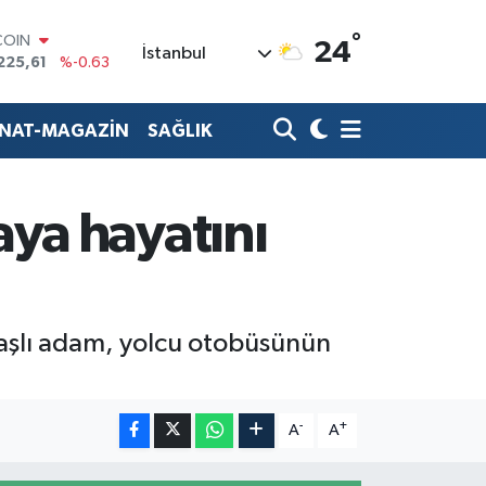
°
COIN
24
İstanbul
225,61
%-0.63
LAR
7143
%0.16
RO
ANAT-MAGAZİN
SAĞLIK
0317
%-0.02
RLİN
2463
%0.07
M ALTIN
aya hayatını
4.81
%1.44
T100
799
%70
yaşlı adam, yolcu otobüsünün
-
+
A
A