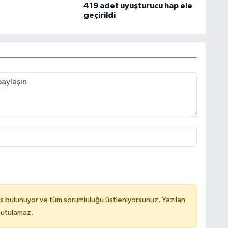
419 adet uyuşturucu hap ele
geçirildi
ş bulunuyor ve tüm sorumluluğu üstleniyorsunuz. Yazılan
tutulamaz.