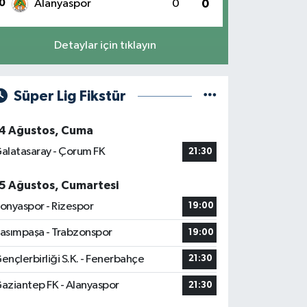
0
Alanyaspor
0
0
Detaylar için tıklayın
Süper Lig Fikstür
4 Ağustos, Cuma
alatasaray - Çorum FK
21:30
5 Ağustos, Cumartesi
onyaspor - Rizespor
19:00
asımpaşa - Trabzonspor
19:00
ençlerbirliği S.K. - Fenerbahçe
21:30
aziantep FK - Alanyaspor
21:30