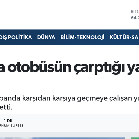
BIT
64.
DO
47,
EU
DIŞ POLİTİKA
DÜNYA
BİLİM-TEKNOLOJİ
KÜLTÜR-S
55,
STE
64,
GRA
a otobüsün çarptığı y
657
BİS
13.
tobanda karşıdan karşıya geçmeye çalışan 
tti.
1 DK
UNMA SÜRESI