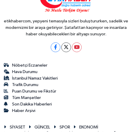
etikhabercom, yepyeni temasıyla sizleri buluştururken, sadelik ve
modernizmi bir araya getiriyor. Şatafattan kaçınıyor ve insanlara
haber okuyabilecekleri bir altyapı sunuyor.
Nöbetçi Eczaneler
Hava Durumu
İstanbul Namaz Vakitleri
Trafik Durumu
Puan Durumu ve Fikstür
Tüm Manşetler
Son Dakika Haberleri
Haber Arşivi
SİYASET
GÜNCEL
SPOR
EKONOMİ