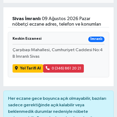
ÖZEL HABER
Sivas
İmranlı
09 Ağustos 2026 Pazar
RÖPORTAJLAR
nöbetçi eczane adres, telefon ve konumları
SAĞLIK
Keskin Eczanesi
İmranlı
SİYASET
Çarşıbaşı Mahallesi, Cumhuriyet Caddesi No:4
B İmranlı Sivas
GÜNCEL
Yol Tarifi Al
0 (346) 861 20 21
SPOR
YAŞAM
Her eczane gece boyunca açık olmayabilir, bazıları
Yerel
sadece gerektiğinde açık kalabilir veya
beklenmedik durumlar nedeniyle nöbete