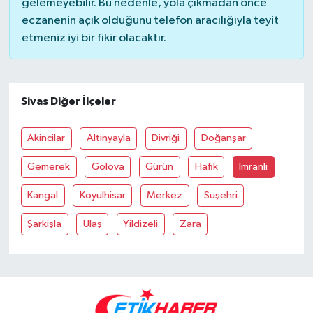
gelemeyebilir. Bu nedenle, yola çıkmadan önce
eczanenin açık olduğunu telefon aracılığıyla teyit
etmeniz iyi bir fikir olacaktır.
Sivas Diğer İlçeler
Akincilar
Altinyayla
Divriği
Doğanşar
Gemerek
Gölova
Gürün
Hafik
İmranli
Kangal
Koyulhisar
Merkez
Suşehri
Şarkişla
Ulaş
Yildizeli
Zara