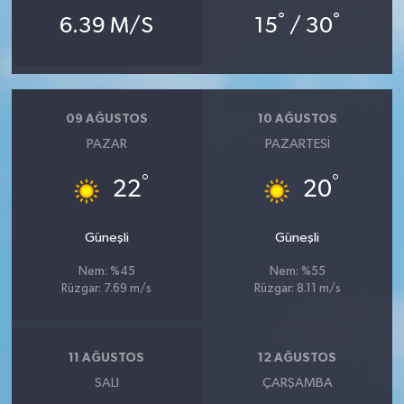
°
°
6.39 M/S
15
/ 30
09 AĞUSTOS
10 AĞUSTOS
PAZAR
PAZARTESI
°
°
22
20
Güneşli
Güneşli
Nem: %45
Nem: %55
Rüzgar: 7.69 m/s
Rüzgar: 8.11 m/s
11 AĞUSTOS
12 AĞUSTOS
SALI
ÇARŞAMBA