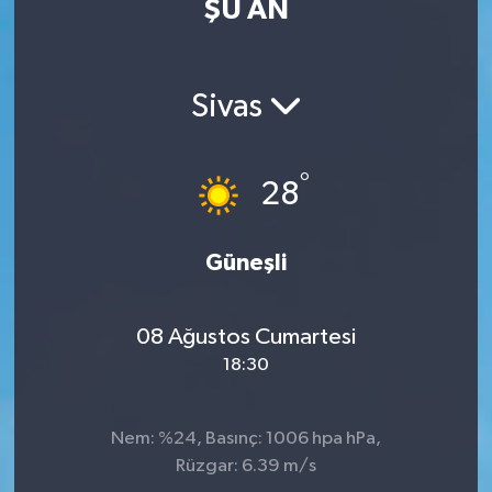
ŞU AN
ÖZEL HABER
RÖPORTAJLAR
Sivas
SAĞLIK
°
28
SİYASET
Güneşli
GÜNCEL
SPOR
08 Ağustos Cumartesi
18:30
YAŞAM
Yerel
Nem: %24, Basınç: 1006 hpa hPa,
Rüzgar: 6.39 m/s