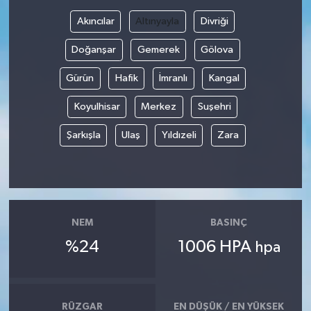
Akıncılar
Altınyayla
Divriği
Doğanşar
Gemerek
Gölova
Gürün
Hafik
İmranlı
Kangal
Koyulhisar
Merkez
Suşehri
Şarkışla
Ulaş
Yıldızeli
Zara
NEM
BASINÇ
%24
1006 HPA
hpa
RÜZGAR
EN DÜŞÜK / EN YÜKSEK