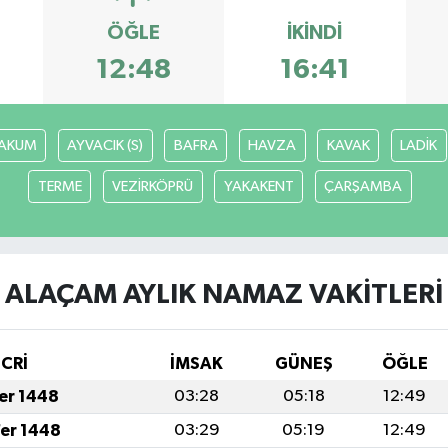
ÖĞLE
İKINDI
12:48
16:41
AKUM
AYVACIK (S)
BAFRA
HAVZA
KAVAK
LADİK
TERME
VEZİRKÖPRÜ
YAKAKENT
ÇARŞAMBA
ALAÇAM AYLIK NAMAZ VAKITLERI
İCRİ
İMSAK
GÜNEŞ
ÖĞLE
fer 1448
03:28
05:18
12:49
fer 1448
03:29
05:19
12:49