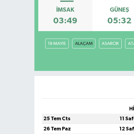
İMSAK
GÜNEŞ
ÖZEL HABER
03:49
05:32
RÖPORTAJLAR
SAĞLIK
19 MAYIS
ALAÇAM
ASARCIK
AT
SİYASET
GÜNCEL
SPOR
YAŞAM
H
Yerel
25 Tem Cts
11 Sa
26 Tem Paz
12 Sa