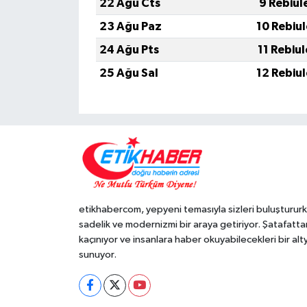
22 Ağu Cts
9 Rebiul
23 Ağu Paz
10 Rebiu
24 Ağu Pts
11 Rebiu
25 Ağu Sal
12 Rebiu
etikhabercom, yepyeni temasıyla sizleri buluşturur
sadelik ve modernizmi bir araya getiriyor. Şatafatta
kaçınıyor ve insanlara haber okuyabilecekleri bir alt
sunuyor.