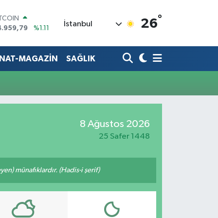
°
ITCOIN
26
İstanbul
4.959,79
%1.11
OLAR
7,7436
%0.18
URO
ANAT-MAGAZİN
SAĞLIK
5,2510
%0.32
TERLİN
4,4811
%0.38
RAM ALTIN
660.55
%0.03
İST100
8 Ağustos 2026
3.779
%-14
25 Safer 1448
n) münafıklardır. (Hadis-i şerif)