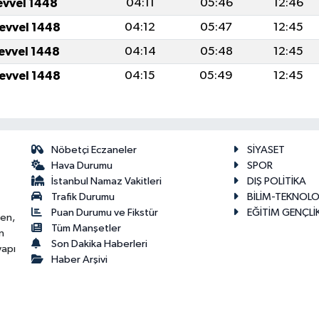
evvel 1448
04:11
05:46
12:46
levvel 1448
04:12
05:47
12:45
levvel 1448
04:14
05:48
12:45
levvel 1448
04:15
05:49
12:45
Nöbetçi Eczaneler
SİYASET
Hava Durumu
SPOR
İstanbul Namaz Vakitleri
DIŞ POLİTİKA
Trafik Durumu
BİLİM-TEKNOLO
Puan Durumu ve Fikstür
EĞİTİM GENÇLİ
ken,
Tüm Manşetler
n
Son Dakika Haberleri
yapı
Haber Arşivi