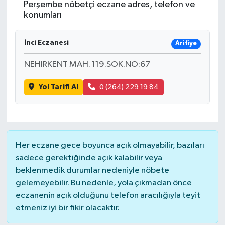
Perşembe nöbetçi eczane adres, telefon ve
konumları
ÖZEL HABER
İnci Eczanesi
RÖPORTAJLAR
Arifiye
NEHIRKENT MAH. 119.SOK.NO:67
SAĞLIK
Yol Tarifi Al
0 (264) 229 19 84
SİYASET
GÜNCEL
Her eczane gece boyunca açık olmayabilir, bazıları
SPOR
sadece gerektiğinde açık kalabilir veya
beklenmedik durumlar nedeniyle nöbete
YAŞAM
gelemeyebilir. Bu nedenle, yola çıkmadan önce
eczanenin açık olduğunu telefon aracılığıyla teyit
Yerel
etmeniz iyi bir fikir olacaktır.