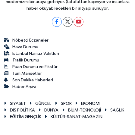
modernizmi bir araya getiriyor. Şatafattan kaçınıyor ve insanlara
haber okuyabilecekleri bir altyapı sunuyor.
Nöbetçi Eczaneler
Hava Durumu
İstanbul Namaz Vakitleri
Trafik Durumu
Puan Durumu ve Fikstür
Tüm Manşetler
Son Dakika Haberleri
Haber Arşivi
SİYASET
GÜNCEL
SPOR
EKONOMİ
DIŞ POLİTİKA
DÜNYA
BİLİM-TEKNOLOJİ
SAĞLIK
EĞİTİM GENÇLİK
KÜLTÜR-SANAT-MAGAZİN