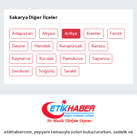
Sakarya Diğer İlçeler
Adapazari
Akyazi
Arifiye
Erenler
Ferizli
Geyve
Hendek
Karapürçek
Karasu
Kaynarca
Kocaali
Pamukova
Sapanca
Serdivan
Söğütlü
Tarakli
etikhabercom, yepyeni temasıyla sizleri buluştururken, sadelik ve