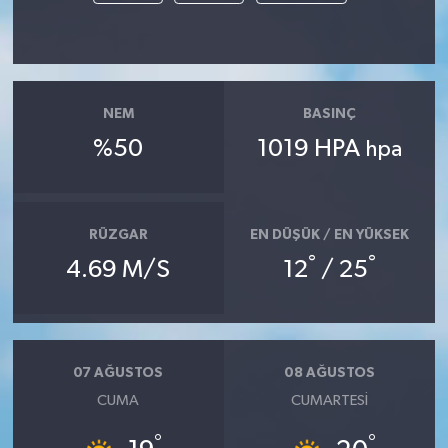
NEM
BASINÇ
%50
1019 HPA
hpa
RÜZGAR
EN DÜŞÜK / EN YÜKSEK
°
°
4.69 M/S
12
/ 25
07 AĞUSTOS
08 AĞUSTOS
CUMA
CUMARTESI
°
°