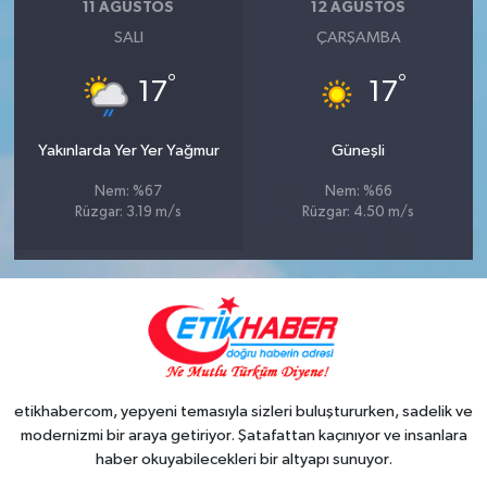
11 AĞUSTOS
12 AĞUSTOS
SALI
ÇARŞAMBA
°
°
17
17
Yakınlarda Yer Yer Yağmur
Güneşli
Nem: %67
Nem: %66
Rüzgar: 3.19 m/s
Rüzgar: 4.50 m/s
etikhabercom, yepyeni temasıyla sizleri buluştururken, sadelik ve
modernizmi bir araya getiriyor. Şatafattan kaçınıyor ve insanlara
haber okuyabilecekleri bir altyapı sunuyor.