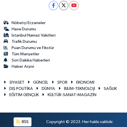
Nöbetçi Eczaneler
Hava Durumu
İstanbul Namaz Vakitleri
Trafik Durumu
Puan Durumu ve Fikstür
Tüm Manşetler
Son Dakika Haberleri
Haber Arşivi
SİYASET
GÜNCEL
SPOR
EKONOMİ
DIŞ POLİTİKA
DÜNYA
BİLİM-TEKNOLOJİ
SAĞLIK
EĞİTİM GENÇLİK
KÜLTÜR-SANAT-MAGAZİN
RSS
Copyright © 2023. Her hakkı saklıdır.