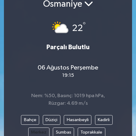
Osmaniye
ÖZEL HABER
°
22
RÖPORTAJLAR
SAĞLIK
Parçalı Bulutlu
SİYASET
06 Ağustos Perşembe
GÜNCEL
19:15
SPOR
Nem: %50, Basınç: 1019 hpa hPa,
Rüzgar: 4.69 m/s
YAŞAM
Yerel
Bahçe
Düziçi
Hasanbeyli
Kadirli
Merkez
Sumbas
Toprakkale