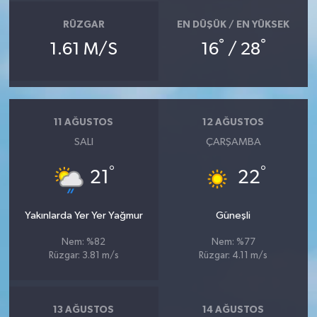
RÜZGAR
EN DÜŞÜK / EN YÜKSEK
°
°
1.61 M/S
16
/ 28
11 AĞUSTOS
12 AĞUSTOS
SALI
ÇARŞAMBA
°
°
21
22
Yakınlarda Yer Yer Yağmur
Güneşli
Nem: %82
Nem: %77
Rüzgar: 3.81 m/s
Rüzgar: 4.11 m/s
13 AĞUSTOS
14 AĞUSTOS