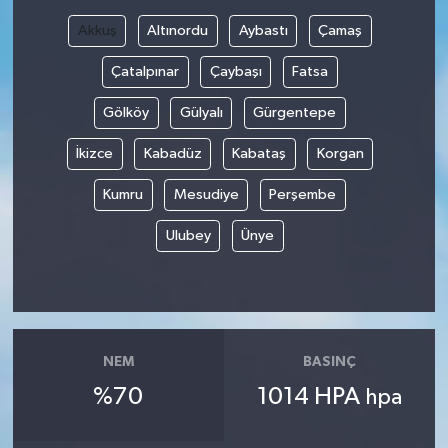
Akkuş
Altınordu
Aybastı
Çamaş
Çatalpınar
Çaybaşı
Fatsa
Gölköy
Gülyalı
Gürgentepe
İkizce
Kabadüz
Kabataş
Korgan
Kumru
Mesudiye
Perşembe
Ulubey
Ünye
NEM
BASINÇ
%70
1014 HPA
hpa