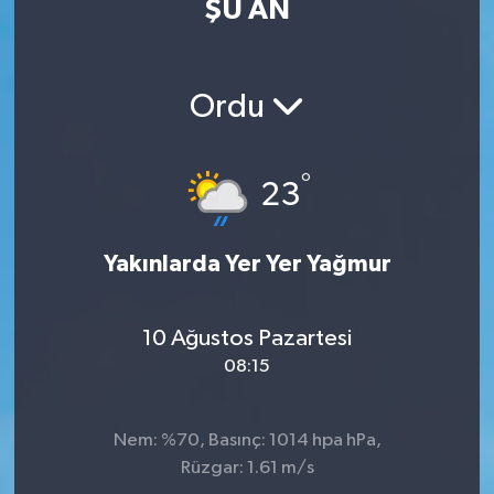
ŞU AN
ÖZEL HABER
RÖPORTAJLAR
Ordu
SAĞLIK
°
23
SİYASET
Yakınlarda Yer Yer Yağmur
GÜNCEL
SPOR
10 Ağustos Pazartesi
08:15
YAŞAM
Yerel
Nem: %70, Basınç: 1014 hpa hPa,
Rüzgar: 1.61 m/s