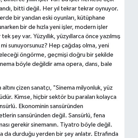
ndı, bitti değil. Her yıl tekrar tekrar oynuyor.
lerde bir yandan eski oyunları, kütüphane
unarken bir de hızla yeni işler, modern işler
tek şey var. Yüzyıllık, yüzyıllarca önce yazılmış
iş mi sunuyorsunuz? Hep çağdaş olma, yeni
eleceği öngörme, geçmişi doğru bir şekilde
 Sinema böyle değildir ama opera, dans, bale
altını çizen sanatçı, "Sinema milyonluk, yüz
lüdür. Kimse, hiçbir sektör bu paraları kolayca
sansürlü. Ekonominin sansüründen
tlerin sansüründen değil. Sansürlü, fena
ası gerekir sinemanın. Tiyatro böyle değil.
ya da durduğu yerden bir şey anlatır. Etrafında