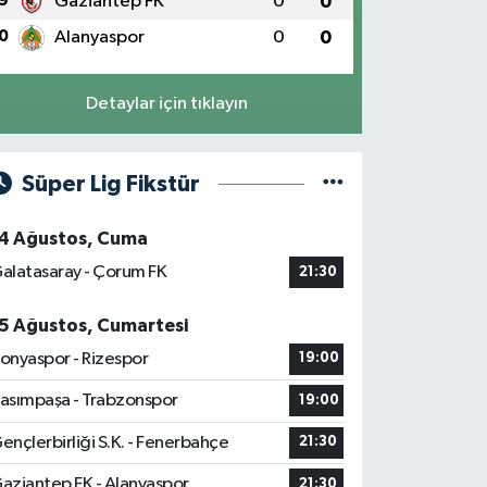
9
Gaziantep FK
0
0
0
Alanyaspor
0
0
Detaylar için tıklayın
Süper Lig Fikstür
4 Ağustos, Cuma
alatasaray - Çorum FK
21:30
5 Ağustos, Cumartesi
onyaspor - Rizespor
19:00
asımpaşa - Trabzonspor
19:00
ençlerbirliği S.K. - Fenerbahçe
21:30
aziantep FK - Alanyaspor
21:30