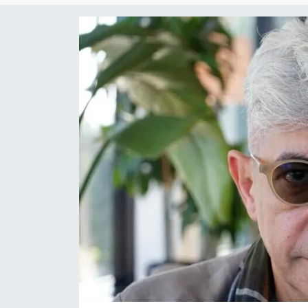
ÖZEL HABER
RÖPORTAJLAR
SAĞLIK
SİYASET
GÜNCEL
SPOR
YAŞAM
Yerel