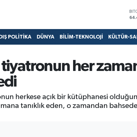
DO
47,
EU
55,
STE
DIŞ POLİTİKA
DÜNYA
BİLİM-TEKNOLOJİ
KÜLTÜR-S
64
GRA
652
BİS
tiyatronun her zama
13.
BIT
edi
64.
un herkese açık bir kütüphanesi olduğunu b
zamana tanıklık eden, o zamandan bahsed