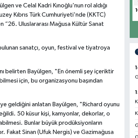
lgen ve Celal Kadri Kınoğlu'nun rol aldığı
1
Kuzey Kıbrıs Türk Cumhuriyeti'nde (KKTC)
 “26. Uluslararası Mağusa Kültür Sanat
lunan sanatçı, oyun, festival ve tiyatroya
1
ını belirten Bayülgen, "En önemli şey içeriktir
G
abilmesi için, bu organizasyonu başından
1
K
'ye geldiğini anlatan Bayülgen, "Richard oyunu
eğildi. 50 küsur kişi, kamyonlar, dekorlar, o
K
ınabilmesi. Bunlar büyük prodüksiyonların
G
yor. Fakat Sinan (Ufuk Nergis) ve Gazimağusa
G