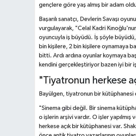
gençlere göre yaş almış bir adam ol
Başarılı sanatçı, Devlerin Savaşı oyun
vurgulayarak, "Celal Kadri Kınoğlu'nun
oyuncuyla iş büyüdü. İş şöyle büyüdü, 
bin kişilere, 2 bin kişilere oynamaya baş
bitti. Ardı ardına oyunlar koymaya ba
kendini gerçekleştiriyor bazen iyi bir i
"Tiyatronun herkese aç
Bayülgen, tiyatronun bir kütüphanesi 
"Sinema gibi değil. Bir sinema kütüph
o işlerin arşivi vardır. O işler yapılmı
herkese açık bir kütüphanesi var. Sh
önce antik tiyatro yazarlarının oyunları,