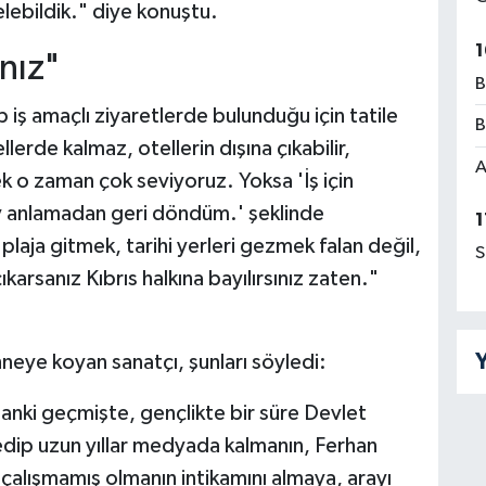
lebildik." diye konuştu.
1
nız"
B
iş amaçlı ziyaretlerde bulunduğu için tatile
B
lerde kalmaz, otellerin dışına çıkabilir,
A
ek o zaman çok seviyoruz. Yoksa 'İş için
şey anlamadan geri döndüm.' şeklinde
1
laja gitmek, tarihi yerleri gezmek falan değil,
S
karsanız Kıbrıs halkına bayılırsınız zaten."
Y
hneye koyan sanatçı, şunları söyledi:
nki geçmişte, gençlikte bir süre Devlet
a edip uzun yıllar medyada kalmanın, Ferhan
çalışmamış olmanın intikamını almaya, arayı