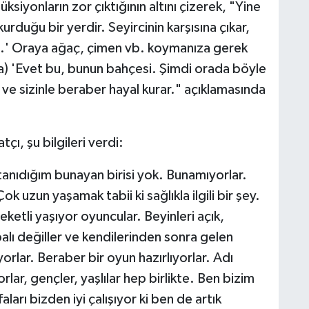
siyonların zor çıktığının altını çizerek, "Yine
kurduğu bir yerdir. Seyircinin karşısına çıkar,
em.' Oraya ağaç, çimen vb. koymanıza gerek
a) 'Evet bu, bunun bahçesi. Şimdi orada böyle
ve sizinle beraber hayal kurar." açıklamasında
çı, şu bilgileri verdi:
tanıdığım bunayan birisi yok. Bunamıyorlar.
 uzun yaşamak tabii ki sağlıkla ilgili bir şey.
ketli yaşıyor oyuncular. Beyinleri açık,
palı değiller ve kendilerinden sonra gelen
luyorlar. Beraber bir oyun hazırlıyorlar. Adı
ar, gençler, yaşlılar hep birlikte. Ben bizim
ları bizden iyi çalışıyor ki ben de artık