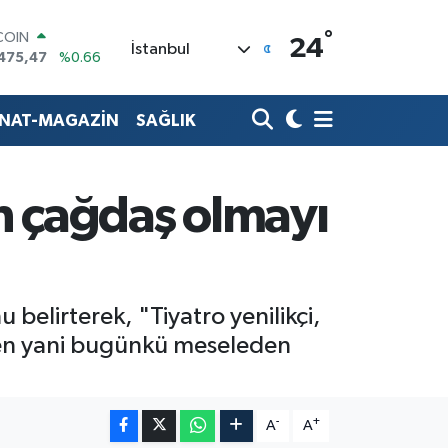
°
LAR
24
İstanbul
5971
%0.05
RO
1336
%0.18
RLİN
ANAT-MAGAZİN
SAĞLIK
,2534
%0.22
M ALTIN
7.85
%0.54
T100
n çağdaş olmayı
703
%11
COIN
475,47
%0.66
elirterek, "Tiyatro yenilikçi,
en yani bugünkü meseleden
-
+
A
A