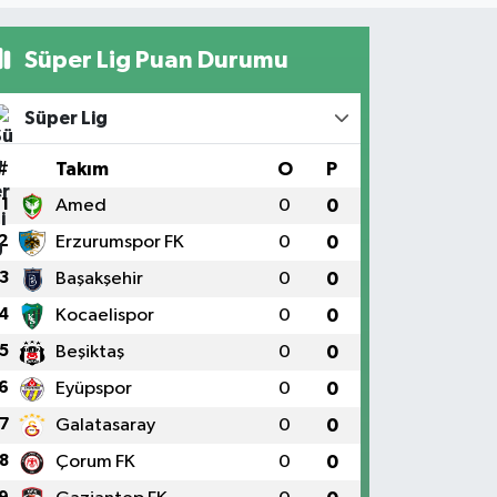
Süper Lig Puan Durumu
Süper Lig
#
Takım
O
P
1
Amed
0
0
2
Erzurumspor FK
0
0
3
Başakşehir
0
0
4
Kocaelispor
0
0
5
Beşiktaş
0
0
6
Eyüpspor
0
0
7
Galatasaray
0
0
8
Çorum FK
0
0