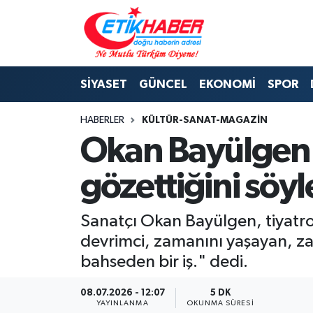
BİLİM-TEKNOLOJİ
Nöbetçi Eczaneler
SİYASET
GÜNCEL
EKONOMİ
SPOR
DIŞ POLİTİKA
Hava Durumu
HABERLER
KÜLTÜR-SANAT-MAGAZİN
DÜNYA
İstanbul Namaz Vakitleri
Okan Bayülgen 
EĞİTİM GENÇLİK
Trafik Durumu
gözettiğini söyl
EKONOMİ
Süper Lig Puan Durumu ve Fikstür
Sanatçı Okan Bayülgen, tiyatron
KÖŞE YAZILARI
Tüm Manşetler
devrimci, zamanını yaşayan, 
bahseden bir iş." dedi.
KÜLTÜR-SANAT-MAGAZİN
Son Dakika Haberleri
08.07.2026 - 12:07
5 DK
MEDYA
Haber Arşivi
YAYINLANMA
OKUNMA SÜRESI