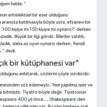
duğum halde."
unun entelektüel bir eser olduğunu
 aramıza katılmasıyla böyle usta, efsanevi bir
'100 kişiye mi 150 kişiye mi oynarız?' derken
ladık. Büyük bir ilgi gördü. Biletler satıldı,
şladık, daha az oyun oynarız derken. Kendi
ş." dedi.
ık bir kütüphanesi var"
olduğunu anlatarak, sözlerini şöyle sürdürdü:
anesinden söz edemeyiz. Yani yapılmış işler ve
ş ve bitmiştir. Tiyatro böyle değil. Tiyatronun
akespeare 400 yıl önce... Shakespeare'den
 binlerce yıllık işler var. Bu işler herkese açık