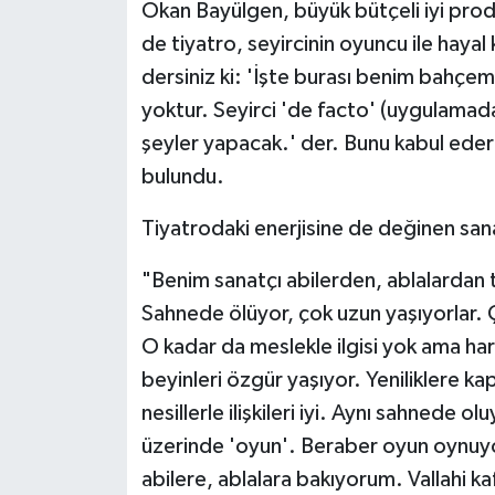
Okan Bayülgen, büyük bütçeli iyi prodük
de tiyatro, seyircinin oyuncu ile hayal 
dersiniz ki: 'İşte burası benim bahç
yoktur. Seyirci 'de facto' (uygulamad
şeyler yapacak.' der. Bunu kabul eder 
bulundu.
Tiyatrodaki enerjisine de değinen sanat
"Benim sanatçı abilerden, ablalardan 
Sahnede ölüyor, çok uzun yaşıyorlar. Çok
O kadar da meslekle ilgisi yok ama hare
beyinleri özgür yaşıyor. Yeniliklere ka
nesillerle ilişkileri iyi. Aynı sahnede o
üzerinde 'oyun'. Beraber oyun oynuyorl
abilere, ablalara bakıyorum. Vallahi kafa