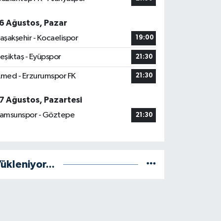
6 Ağustos, Pazar
aşakşehir - Kocaelispor
19:00
eşiktaş - Eyüpspor
21:30
med - Erzurumspor FK
21:30
7 Ağustos, Pazartesi
amsunspor - Göztepe
21:30
ükleniyor...