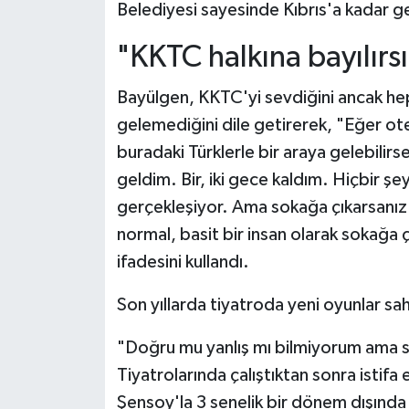
Belediyesi sayesinde Kıbrıs'a kadar ge
"KKTC halkına bayılırsı
Bayülgen, KKTC'yi sevdiğini ancak hep 
gelemediğini dile getirerek, "Eğer otel
buradaki Türklerle bir araya gelebilirs
geldim. Bir, iki gece kaldım. Hiçbir 
gerçekleşiyor. Ama sokağa çıkarsanız p
normal, basit bir insan olarak sokağa çı
ifadesini kullandı.
Son yıllarda tiyatroda yeni oyunlar sa
"Doğru mu yanlış mı bilmiyorum ama sa
Tiyatrolarında çalıştıktan sonra istif
Şensoy'la 3 senelik bir dönem dışında 