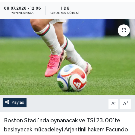
08.07.2026 - 12:06
1 DK
ÖZEL HABER
YAYINLANMA
OKUNMA SÜRESI
RÖPORTAJLAR
SAĞLIK
SİYASET
GÜNCEL
SPOR
Paylaş
YAŞAM
-
+
A
A
Yerel
Boston Stadı'nda oynanacak ve TSİ 23.00'te
başlayacak mücadeleyi Arjantinli hakem Facundo