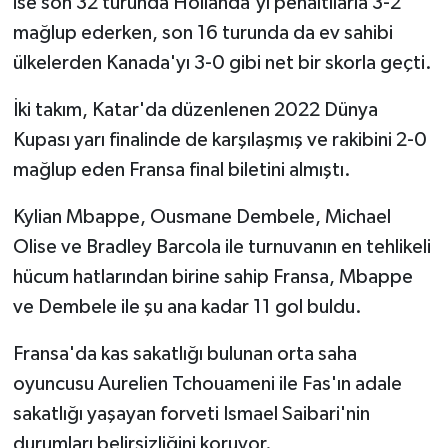
ise son 32 turunda Hollanda'yı penaltılarla 3-2
mağlup ederken, son 16 turunda da ev sahibi
ülkelerden Kanada'yı 3-0 gibi net bir skorla geçti.
İki takım, Katar'da düzenlenen 2022 Dünya
Kupası yarı finalinde de karşılaşmış ve rakibini 2-0
mağlup eden Fransa final biletini almıştı.
Kylian Mbappe, Ousmane Dembele, Michael
Olise ve Bradley Barcola ile turnuvanın en tehlikeli
hücum hatlarından birine sahip Fransa, Mbappe
ve Dembele ile şu ana kadar 11 gol buldu.
Fransa'da kas sakatlığı bulunan orta saha
oyuncusu Aurelien Tchouameni ile Fas'ın adale
sakatlığı yaşayan forveti Ismael Saibari'nin
durumları belirsizliğini koruyor.