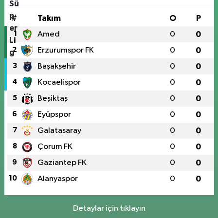
#
Takım
O
P
1
Amed
0
0
2
Erzurumspor FK
0
0
3
Başakşehir
0
0
4
Kocaelispor
0
0
5
Beşiktaş
0
0
6
Eyüpspor
0
0
7
Galatasaray
0
0
8
Çorum FK
0
0
9
Gaziantep FK
0
0
10
Alanyaspor
0
0
Detaylar için tıklayın