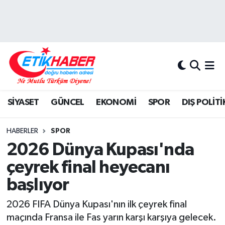
BİLİM-TEKNOLOJİ
Nöbetçi Eczaneler
DIŞ POLİTİKA
Hava Durumu
DÜNYA
İstanbul Namaz Vakitleri
SİYASET
GÜNCEL
EKONOMİ
SPOR
DIŞ POLİTİ
EĞİTİM GENÇLİK
Trafik Durumu
HABERLER
SPOR
EKONOMİ
Süper Lig Puan Durumu ve Fikstür
2026 Dünya Kupası'nda
çeyrek final heyecanı
KÖŞE YAZILARI
Tüm Manşetler
başlıyor
KÜLTÜR-SANAT-MAGAZİN
Son Dakika Haberleri
2026 FIFA Dünya Kupası'nın ilk çeyrek final
maçında Fransa ile Fas yarın karşı karşıya gelecek.
MEDYA
Haber Arşivi