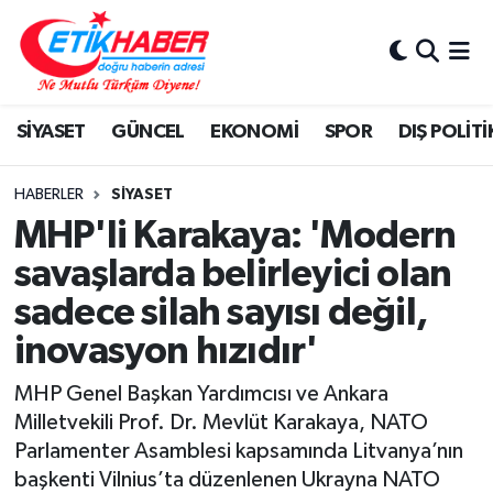
BİLİM-TEKNOLOJİ
Nöbetçi Eczaneler
SİYASET
GÜNCEL
EKONOMİ
SPOR
DIŞ POLİTİ
DIŞ POLİTİKA
Hava Durumu
DÜNYA
İstanbul Namaz Vakitleri
HABERLER
SİYASET
MHP'li Karakaya: 'Modern
EĞİTİM GENÇLİK
Trafik Durumu
savaşlarda belirleyici olan
sadece silah sayısı değil,
EKONOMİ
Süper Lig Puan Durumu ve Fikstür
inovasyon hızıdır'
KÖŞE YAZILARI
Tüm Manşetler
MHP Genel Başkan Yardımcısı ve Ankara
KÜLTÜR-SANAT-MAGAZİN
Son Dakika Haberleri
Milletvekili Prof. Dr. Mevlüt Karakaya, NATO
Parlamenter Asamblesi kapsamında Litvanya’nın
MEDYA
Haber Arşivi
başkenti Vilnius’ta düzenlenen Ukrayna NATO