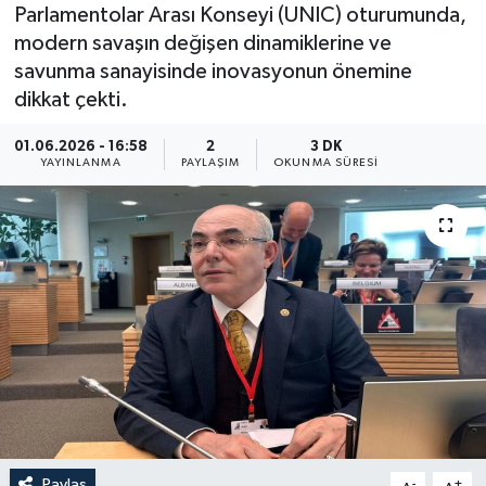
Parlamentolar Arası Konseyi (UNIC) oturumunda,
ÖZEL HABER
modern savaşın değişen dinamiklerine ve
savunma sanayisinde inovasyonun önemine
RÖPORTAJLAR
dikkat çekti.
SAĞLIK
01.06.2026 - 16:58
2
3 DK
YAYINLANMA
PAYLAŞIM
OKUNMA SÜRESI
SİYASET
GÜNCEL
SPOR
YAŞAM
Yerel
Paylaş
-
+