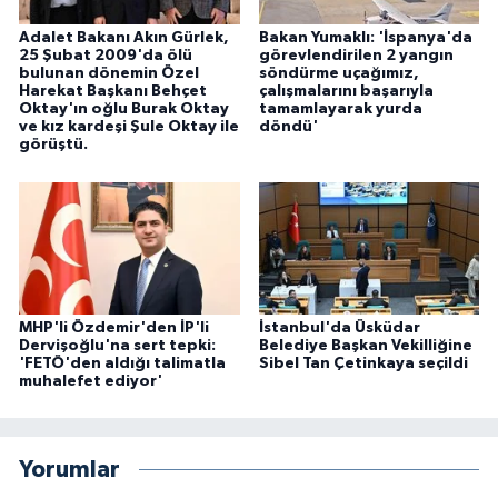
Adalet Bakanı Akın Gürlek,
Bakan Yumaklı: 'İspanya'da
25 Şubat 2009'da ölü
görevlendirilen 2 yangın
bulunan dönemin Özel
söndürme uçağımız,
Harekat Başkanı Behçet
çalışmalarını başarıyla
Oktay'ın oğlu Burak Oktay
tamamlayarak yurda
ve kız kardeşi Şule Oktay ile
döndü'
görüştü.
MHP'li Özdemir'den İP'li
İstanbul'da Üsküdar
Dervişoğlu'na sert tepki:
Belediye Başkan Vekilliğine
'FETÖ'den aldığı talimatla
Sibel Tan Çetinkaya seçildi
muhalefet ediyor'
Yorumlar