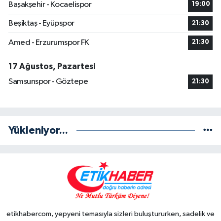
Başakşehir - Kocaelispor
19:00
Beşiktaş - Eyüpspor
21:30
Amed - Erzurumspor FK
21:30
17 Ağustos, Pazartesi
Samsunspor - Göztepe
21:30
Yükleniyor...
etikhabercom, yepyeni temasıyla sizleri buluştururken, sadelik ve