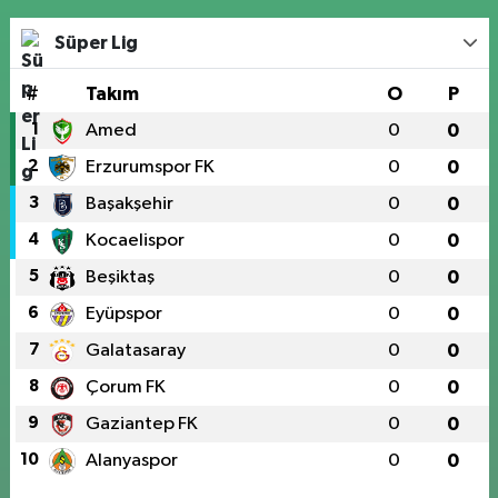
Süper Lig
#
Takım
O
P
1
Amed
0
0
2
Erzurumspor FK
0
0
3
Başakşehir
0
0
4
Kocaelispor
0
0
5
Beşiktaş
0
0
6
Eyüpspor
0
0
7
Galatasaray
0
0
8
Çorum FK
0
0
9
Gaziantep FK
0
0
10
Alanyaspor
0
0