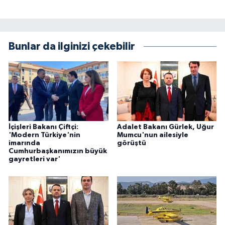
Bunlar da ilginizi çekebilir
İçişleri Bakanı Çiftçi:
Adalet Bakanı Gürlek, Uğur
'Modern Türkiye'nin
Mumcu'nun ailesiyle
imarında
görüştü
Cumhurbaşkanımızın büyük
gayretleri var'