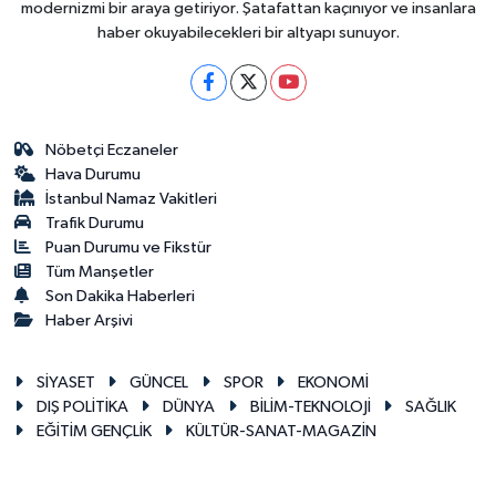
modernizmi bir araya getiriyor. Şatafattan kaçınıyor ve insanlara
haber okuyabilecekleri bir altyapı sunuyor.
Nöbetçi Eczaneler
Hava Durumu
İstanbul Namaz Vakitleri
Trafik Durumu
Puan Durumu ve Fikstür
Tüm Manşetler
Son Dakika Haberleri
Haber Arşivi
SİYASET
GÜNCEL
SPOR
EKONOMİ
DIŞ POLİTİKA
DÜNYA
BİLİM-TEKNOLOJİ
SAĞLIK
EĞİTİM GENÇLİK
KÜLTÜR-SANAT-MAGAZİN