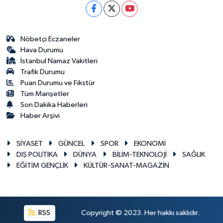
Nöbetçi Eczaneler
Hava Durumu
İstanbul Namaz Vakitleri
Trafik Durumu
Puan Durumu ve Fikstür
Tüm Manşetler
Son Dakika Haberleri
Haber Arşivi
SİYASET
GÜNCEL
SPOR
EKONOMİ
DIŞ POLİTİKA
DÜNYA
BİLİM-TEKNOLOJİ
SAĞLIK
EĞİTİM GENÇLİK
KÜLTÜR-SANAT-MAGAZİN
RSS
Copyright © 2023. Her hakkı saklıdır.