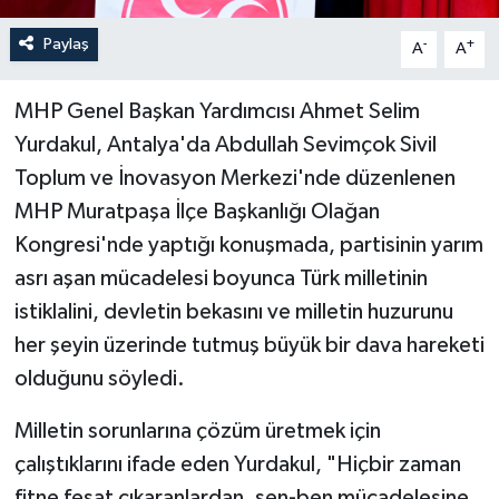
Paylaş
-
+
A
A
MHP Genel Başkan Yardımcısı Ahmet Selim
Yurdakul, Antalya'da Abdullah Sevimçok Sivil
Toplum ve İnovasyon Merkezi'nde düzenlenen
MHP Muratpaşa İlçe Başkanlığı Olağan
Kongresi'nde yaptığı konuşmada, partisinin yarım
asrı aşan mücadelesi boyunca Türk milletinin
istiklalini, devletin bekasını ve milletin huzurunu
her şeyin üzerinde tutmuş büyük bir dava hareketi
olduğunu söyledi.
Milletin sorunlarına çözüm üretmek için
çalıştıklarını ifade eden Yurdakul, "Hiçbir zaman
fitne fesat çıkaranlardan, sen-ben mücadelesine