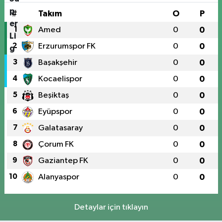
#
Takım
O
P
1
Amed
0
0
2
Erzurumspor FK
0
0
3
Başakşehir
0
0
4
Kocaelispor
0
0
5
Beşiktaş
0
0
6
Eyüpspor
0
0
7
Galatasaray
0
0
8
Çorum FK
0
0
9
Gaziantep FK
0
0
10
Alanyaspor
0
0
Detaylar için tıklayın