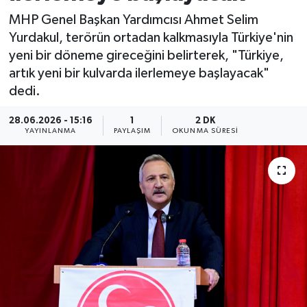
MHP Genel Başkan Yardımcısı Ahmet Selim
ÖZEL HABER
Yurdakul, terörün ortadan kalkmasıyla Türkiye'nin
yeni bir döneme gireceğini belirterek, "Türkiye,
RÖPORTAJLAR
artık yeni bir kulvarda ilerlemeye başlayacak"
dedi.
SAĞLIK
28.06.2026 - 15:16
1
2 DK
SİYASET
YAYINLANMA
PAYLAŞIM
OKUNMA SÜRESI
GÜNCEL
SPOR
YAŞAM
Yerel