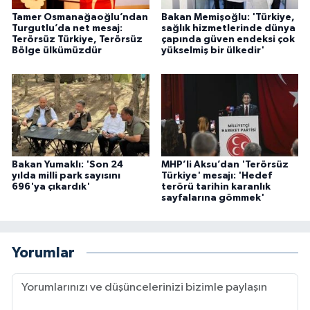
Tamer Osmanağaoğlu’ndan
Bakan Memişoğlu: 'Türkiye,
Turgutlu’da net mesaj:
sağlık hizmetlerinde dünya
Terörsüz Türkiye, Terörsüz
çapında güven endeksi çok
Bölge ülkümüzdür
yükselmiş bir ülkedir'
Bakan Yumaklı: 'Son 24
MHP’li Aksu’dan 'Terörsüz
yılda milli park sayısını
Türkiye' mesajı: 'Hedef
696'ya çıkardık'
terörü tarihin karanlık
sayfalarına gömmek'
Yorumlar