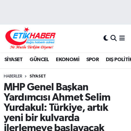
BİLİM-TEKNOLOJİ
Nöbetçi Eczaneler
DIŞ POLİTİKA
Hava Durumu
DÜNYA
İstanbul Namaz Vakitleri
SİYASET
GÜNCEL
EKONOMİ
SPOR
DIŞ POLİTİ
EĞİTİM GENÇLİK
Trafik Durumu
HABERLER
SİYASET
EKONOMİ
Süper Lig Puan Durumu ve Fikstür
MHP Genel Başkan
Yardımcısı Ahmet Selim
KÖŞE YAZILARI
Tüm Manşetler
Yurdakul: Türkiye, artık
KÜLTÜR-SANAT-MAGAZİN
Son Dakika Haberleri
yeni bir kulvarda
ilerlemeye başlayacak
MEDYA
Haber Arşivi