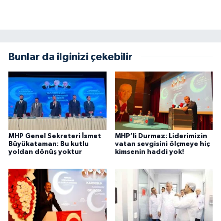
Bunlar da ilginizi çekebilir
MHP Genel Sekreteri İsmet
MHP’li Durmaz: Liderimizin
Büyükataman: Bu kutlu
vatan sevgisini ölçmeye hiç
yoldan dönüş yoktur
kimsenin haddi yok!