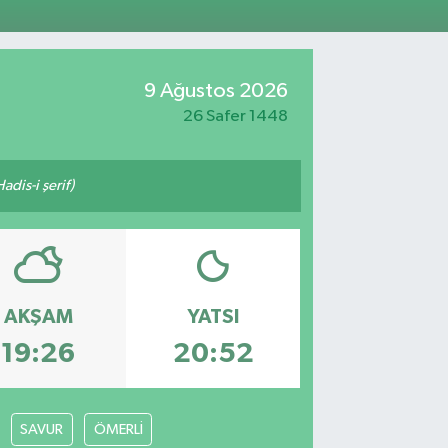
811
%0.38
 ALTIN
.55
%0
100
9 Ağustos 2026
79
%-14
26 Safer 1448
adis-i şerif)
AKŞAM
YATSI
19:26
20:52
SAVUR
ÖMERLİ