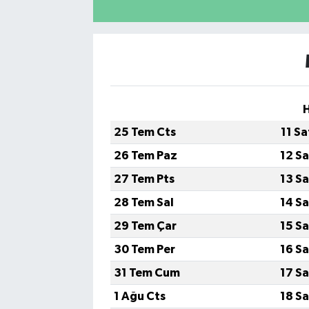
H
25 Tem Cts
11 S
26 Tem Paz
12 S
27 Tem Pts
13 S
28 Tem Sal
14 S
29 Tem Çar
15 S
30 Tem Per
16 S
31 Tem Cum
17 S
1 Ağu Cts
18 S