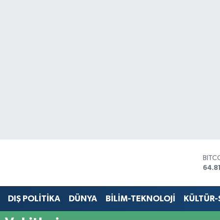
BITC
64.8
DOL
47,7
EUR
DIŞ POLİTİKA
DÜNYA
BİLİM-TEKNOLOJİ
KÜLTÜR
55,2
STER