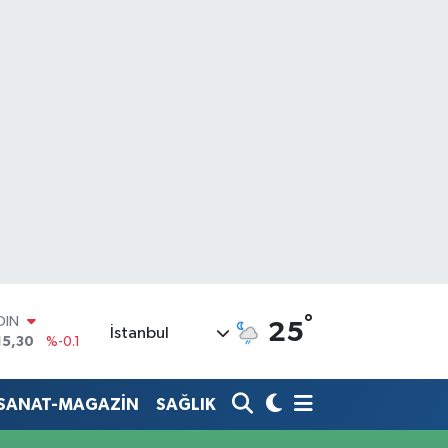
OIN
°
25
İstanbul
15,30
%-0.1
AR
436
%0.18
O
-SANAT-MAGAZİN
SAĞLIK
510
%0.32
LİN