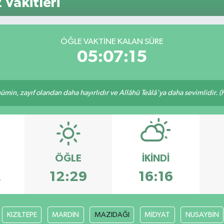
Vakitleri
64,4
GRAM
6660
BİST
ÖĞLE VAKTINE KALAN SÜRE
13.7
05:07:14
min, zayıf olandan daha hayırlıdır ve Allâhü Teâlâ'ya daha sevimlidir. (H
ÖĞLE
İKINDI
2
12:29
16:16
KIZILTEPE
MARDİN
MAZIDAĞI
MİDYAT
NUSAYBİN