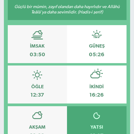
Güçlü bir mümin, zayıf olandan daha hayırlıdır ve Allâhü
ÖZEL HABER
Teâlâ'ya daha sevimlidir. (Hadis-i şerif)
RÖPORTAJLAR
SAĞLIK
İMSAK
GÜNEŞ
03:50
05:26
SİYASET
GÜNCEL
ÖĞLE
İKINDI
SPOR
12:37
16:26
YAŞAM
Yerel
AKŞAM
YATSI