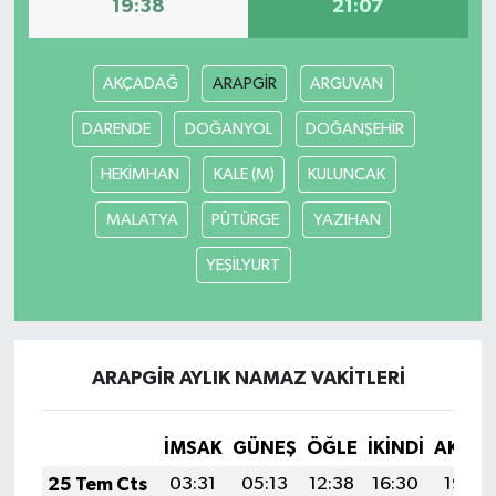
19:38
21:07
AKÇADAĞ
ARAPGİR
ARGUVAN
DARENDE
DOĞANYOL
DOĞANŞEHİR
HEKİMHAN
KALE (M)
KULUNCAK
MALATYA
PÜTÜRGE
YAZIHAN
YEŞİLYURT
ARAPGİR AYLIK NAMAZ VAKITLERI
İMSAK
GÜNEŞ
ÖĞLE
İKINDI
AKŞA
25 Tem Cts
03:31
05:13
12:38
16:30
19:52