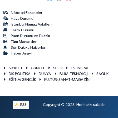
Nöbetçi Eczaneler
Hava Durumu
İstanbul Namaz Vakitleri
Trafik Durumu
Puan Durumu ve Fikstür
Tüm Manşetler
Son Dakika Haberleri
Haber Arşivi
SİYASET
GÜNCEL
SPOR
EKONOMİ
DIŞ POLİTİKA
DÜNYA
BİLİM-TEKNOLOJİ
SAĞLIK
EĞİTİM GENÇLİK
KÜLTÜR-SANAT-MAGAZİN
RSS
Copyright © 2023. Her hakkı saklıdır.