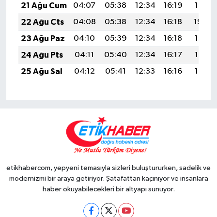
21 Ağu Cum
04:07
05:38
12:34
16:19
19:21
22 Ağu Cts
04:08
05:38
12:34
16:18
19:20
23 Ağu Paz
04:10
05:39
12:34
16:18
19:18
24 Ağu Pts
04:11
05:40
12:34
16:17
19:17
25 Ağu Sal
04:12
05:41
12:33
16:16
19:15
etikhabercom, yepyeni temasıyla sizleri buluştururken, sadelik ve
modernizmi bir araya getiriyor. Şatafattan kaçınıyor ve insanlara
haber okuyabilecekleri bir altyapı sunuyor.