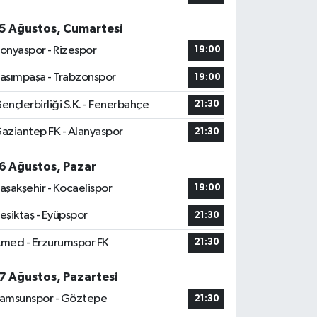
5 Ağustos, Cumartesi
onyaspor - Rizespor
19:00
asımpaşa - Trabzonspor
19:00
ençlerbirliği S.K. - Fenerbahçe
21:30
aziantep FK - Alanyaspor
21:30
6 Ağustos, Pazar
aşakşehir - Kocaelispor
19:00
eşiktaş - Eyüpspor
21:30
med - Erzurumspor FK
21:30
7 Ağustos, Pazartesi
amsunspor - Göztepe
21:30