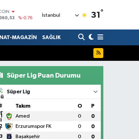
°
LAR
31
İstanbul
,7069
%0.17
RO
,0265
%0.01
RLİN
ANAT-MAGAZİN
SAĞLIK
1897
%0.02
AM ALTIN
8.49
%2.12
T100
887
%64
TCOIN
Süper Lig Puan Durumu
360,53
%-0.76
Süper Lig
#
Takım
O
P
1
Amed
0
0
2
Erzurumspor FK
0
0
3
Başakşehir
0
0