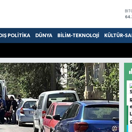
DO
47
EU
55
STE
DIŞ POLİTİKA
DÜNYA
BİLİM-TEKNOLOJİ
KÜLTÜR-S
64,
GR
661
BİS
13.
BI
64.