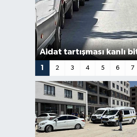
ÖZEL HABER
RÖPORTAJLAR
SAĞLIK
Aidat tartışması kanlı bi
SİYASET
1
2
3
4
5
6
7
GÜNCEL
SPOR
YAŞAM
Yerel