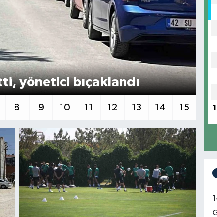
Aş
tti, yönetici bıçaklandı
te
8
9
10
11
12
13
14
15
1
1
G