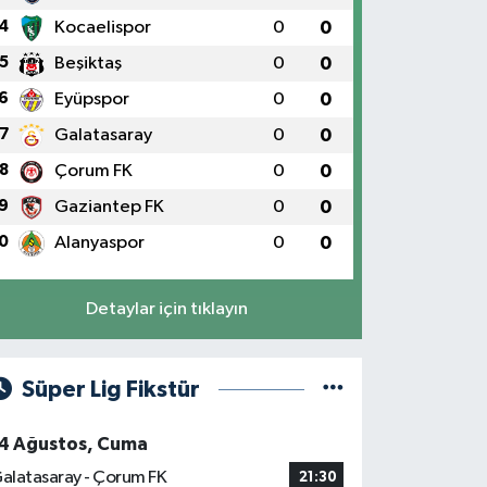
4
Kocaelispor
0
0
5
Beşiktaş
0
0
6
Eyüpspor
0
0
7
Galatasaray
0
0
ırı sıcaklar kalp hastaları, yaşlılar
8
Çorum FK
0
0
hlike oluşturuyor
9
Gaziantep FK
0
0
0
Alanyaspor
0
0
Detaylar için tıklayın
Süper Lig Fikstür
4 Ağustos, Cuma
alatasaray - Çorum FK
21:30