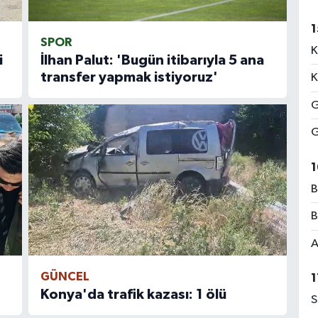
1
SPOR
K
i
İlhan Palut: 'Bugün itibarıyla 5 ana
transfer yapmak istiyoruz'
K
G
G
1
B
B
A
GÜNCEL
1
Konya'da trafik kazası: 1 ölü
S