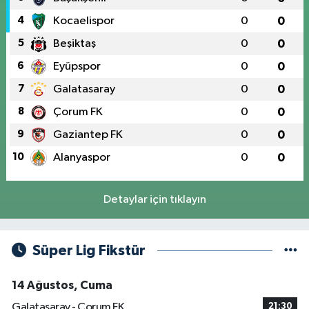
4
Kocaelispor
0
0
5
Beşiktaş
0
0
6
Eyüpspor
0
0
7
Galatasaray
0
0
8
Çorum FK
0
0
9
Gaziantep FK
0
0
10
Alanyaspor
0
0
Detaylar için tıklayın
Süper Lig Fikstür
14 Ağustos, Cuma
Galatasaray - Çorum FK
21:30