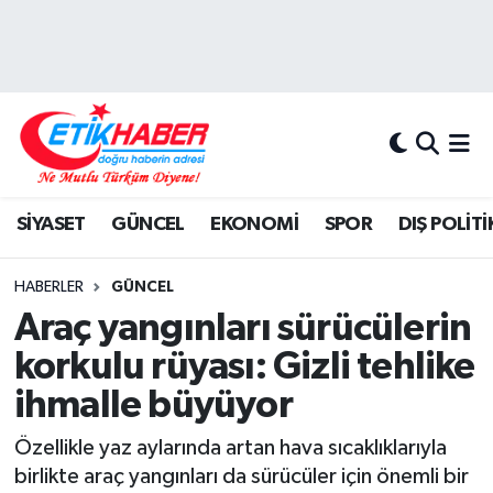
BİLİM-TEKNOLOJİ
Nöbetçi Eczaneler
DIŞ POLİTİKA
Hava Durumu
DÜNYA
İstanbul Namaz Vakitleri
SİYASET
GÜNCEL
EKONOMİ
SPOR
DIŞ POLİTİ
EĞİTİM GENÇLİK
Trafik Durumu
HABERLER
GÜNCEL
EKONOMİ
Süper Lig Puan Durumu ve Fikstür
Araç yangınları sürücülerin
korkulu rüyası: Gizli tehlike
KÖŞE YAZILARI
Tüm Manşetler
ihmalle büyüyor
KÜLTÜR-SANAT-MAGAZİN
Son Dakika Haberleri
Özellikle yaz aylarında artan hava sıcaklıklarıyla
birlikte araç yangınları da sürücüler için önemli bir
MEDYA
Haber Arşivi