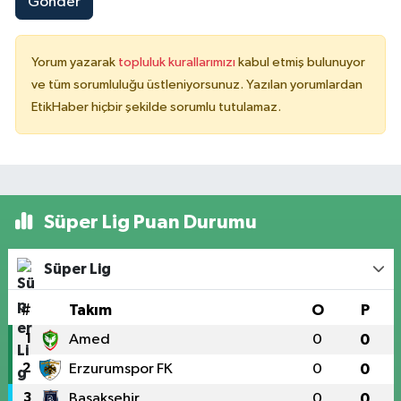
Gönder
Yorum yazarak
topluluk kurallarımızı
kabul etmiş bulunuyor
ve tüm sorumluluğu üstleniyorsunuz. Yazılan yorumlardan
EtikHaber hiçbir şekilde sorumlu tutulamaz.
Süper Lig Puan Durumu
Süper Lig
#
Takım
O
P
1
Amed
0
0
2
Erzurumspor FK
0
0
3
Başakşehir
0
0