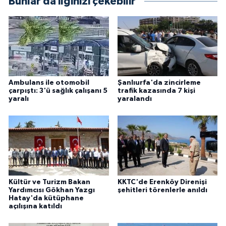
Bunlar da ilginizi çekebilir
Ambulans ile otomobil
Şanlıurfa'da zincirleme
çarpıştı: 3'ü sağlık çalışanı 5
trafik kazasında 7 kişi
yaralı
yaralandı
Kültür ve Turizm Bakan
KKTC'de Erenköy Direnişi
Yardımcısı Gökhan Yazgı
şehitleri törenlerle anıldı
Hatay'da kütüphane
açılışına katıldı