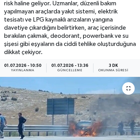
risk haline geliyor. Uzmanlar, düzenli bakım
ÖZEL HABER
yapılmayan araçlarda yakıt sistemi, elektrik
tesisatı ve LPG kaynaklı arızaların yangına
RÖPORTAJLAR
davetiye çıkardığını belirtirken, araç içerisinde
bırakılan çakmak, deodorant, powerbank ve su
SAĞLIK
şişesi gibi eşyaların da ciddi tehlike oluşturduğuna
dikkat çekiyor.
SİYASET
01.07.2026 - 10:50
01.07.2026 - 13:36
3 DK
YAYINLANMA
GÜNCELLEME
OKUNMA SÜRESI
GÜNCEL
SPOR
YAŞAM
Yerel