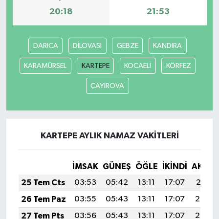
20:18
21:53
DARICA
DİLOVASI
GEBZE
KANDIRA
KARAMÜRSEL
KARTEPE
KOCAELİ
KÖRFEZ
ÇAYIROVA
KARTEPE AYLIK NAMAZ VAKITLERI
İMSAK
GÜNEŞ
ÖĞLE
İKINDI
AKŞA
25 Tem Cts
03:53
05:42
13:11
17:07
20:31
26 Tem Paz
03:55
05:43
13:11
17:07
20:30
27 Tem Pts
03:56
05:43
13:11
17:07
20:29