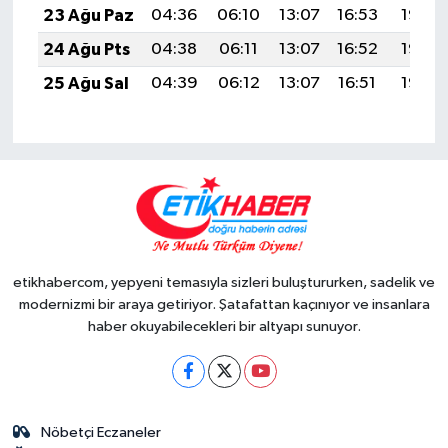
23 Ağu Paz
04:36
06:10
13:07
16:53
19:55
24 Ağu Pts
04:38
06:11
13:07
16:52
19:53
25 Ağu Sal
04:39
06:12
13:07
16:51
19:52
etikhabercom, yepyeni temasıyla sizleri buluştururken, sadelik ve
modernizmi bir araya getiriyor. Şatafattan kaçınıyor ve insanlara
haber okuyabilecekleri bir altyapı sunuyor.
Nöbetçi Eczaneler