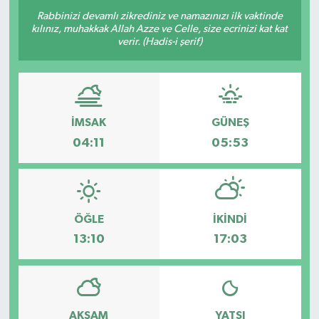
Rabbinizi devamlı zikrediniz ve namazınızı ilk vaktinde
ÖZEL HABER
kılınız, muhakkak Allah Azze ve Celle, size ecrinizi kat kat
verir. (Hadis-i şerif)
RÖPORTAJLAR
SAĞLIK
İMSAK
GÜNEŞ
SİYASET
04:11
05:53
GÜNCEL
SPOR
ÖĞLE
İKINDI
13:10
17:03
YAŞAM
Yerel
AKŞAM
YATSI