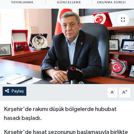
YAYINLANMA
GÜNCELLEME
OKUNMA SÜRESI
ÖZEL HABER
RÖPORTAJLAR
SAĞLIK
SİYASET
GÜNCEL
SPOR
Paylaş
-
+
A
A
YAŞAM
Kırşehir'de rakımı düşük bölgelerde hububat
Yerel
hasadı başladı.
Kırşehir'de hasat sezonunun başlamasıyla birlikte