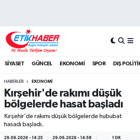
BİLİM-TEKNOLOJİ
Nöbetçi Eczaneler
DIŞ POLİTİKA
Hava Durumu
DÜNYA
İstanbul Namaz Vakitleri
SİYASET
GÜNCEL
EKONOMİ
SPOR
DIŞ POLİTİ
EĞİTİM GENÇLİK
Trafik Durumu
HABERLER
EKONOMİ
EKONOMİ
Süper Lig Puan Durumu ve Fikstür
Kırşehir'de rakımı düşük
bölgelerde hasat başladı
KÖŞE YAZILARI
Tüm Manşetler
Kırşehir'de rakımı düşük bölgelerde hububat
KÜLTÜR-SANAT-MAGAZİN
Son Dakika Haberleri
hasadı başladı.
MEDYA
Haber Arşivi
29.06.2026 - 14:25
29.06.2026 - 14:58
1 DK