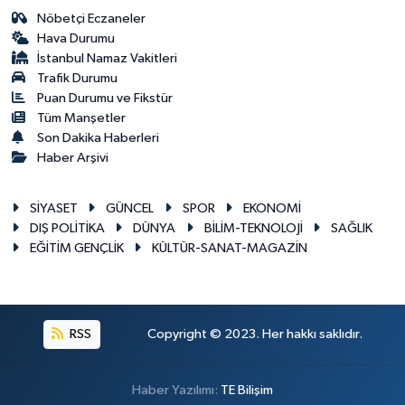
Nöbetçi Eczaneler
Hava Durumu
İstanbul Namaz Vakitleri
Trafik Durumu
Puan Durumu ve Fikstür
Tüm Manşetler
Son Dakika Haberleri
Haber Arşivi
SİYASET
GÜNCEL
SPOR
EKONOMİ
DIŞ POLİTİKA
DÜNYA
BİLİM-TEKNOLOJİ
SAĞLIK
EĞİTİM GENÇLİK
KÜLTÜR-SANAT-MAGAZİN
RSS
Copyright © 2023. Her hakkı saklıdır.
Haber Yazılımı:
TE Bilişim