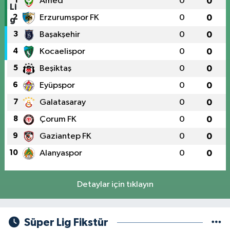
1
Amed
0
0
2
Erzurumspor FK
0
0
3
Başakşehir
0
0
4
Kocaelispor
0
0
5
Beşiktaş
0
0
6
Eyüpspor
0
0
7
Galatasaray
0
0
8
Çorum FK
0
0
9
Gaziantep FK
0
0
10
Alanyaspor
0
0
Detaylar için tıklayın
Süper Lig Fikstür