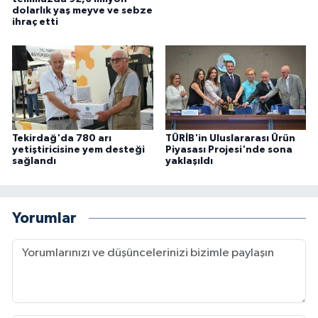
dolarlık yaş meyve ve sebze
ihraç etti
Tekirdağ'da 780 arı
TÜRİB'in Uluslararası Ürün
yetiştiricisine yem desteği
Piyasası Projesi'nde sona
sağlandı
yaklaşıldı
Yorumlar