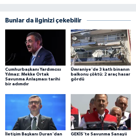
Bunlar da ilginizi çekebilir
Cumhurbaşkanı Yardımcısı
Ümraniye'de 3 katlı binanın
Yılmaz: Mekke Ortak
balkonu çöktü: 2 araç hasar
Savunma Anlaşması tarihi
gördü
bir adımdır
İletişim Başkanı Duran'dan
GEKİS'te Savunma Sanayii