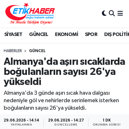
BİLİM-TEKNOLOJİ
Nöbetçi Eczaneler
SİYASET
GÜNCEL
EKONOMİ
SPOR
DIŞ POLİTİ
DIŞ POLİTİKA
Hava Durumu
DÜNYA
İstanbul Namaz Vakitleri
HABERLER
GÜNCEL
Almanya'da aşırı sıcaklarda
EĞİTİM GENÇLİK
Trafik Durumu
boğulanların sayısı 26'ya
yükseldi
EKONOMİ
Süper Lig Puan Durumu ve Fikstür
Almanya'da 3 günde aşırı sıcak hava dalgası
KÖŞE YAZILARI
Tüm Manşetler
nedeniyle göl ve nehirlerde serinlemek isterken
boğulanların sayısı 26'ya yükseldi.
KÜLTÜR-SANAT-MAGAZİN
Son Dakika Haberleri
29.06.2026 - 14:14
29.06.2026 - 14:27
1 DK
MEDYA
Haber Arşivi
YAYINLANMA
GÜNCELLEME
OKUNMA SÜRESI