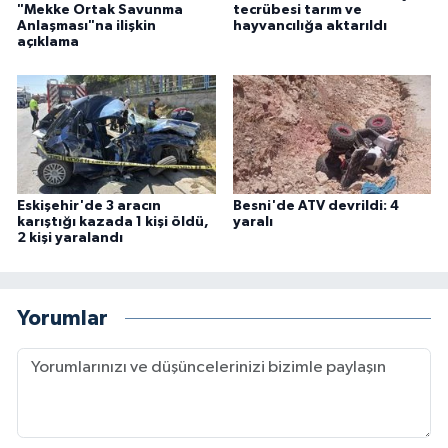
"Mekke Ortak Savunma
tecrübesi tarım ve
Anlaşması"na ilişkin
hayvancılığa aktarıldı
açıklama
Eskişehir'de 3 aracın
Besni'de ATV devrildi: 4
karıştığı kazada 1 kişi öldü,
yaralı
2 kişi yaralandı
Yorumlar