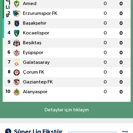
1
Amed
0
0
2
Erzurumspor FK
0
0
3
Başakşehir
0
0
4
Kocaelispor
0
0
5
Beşiktaş
0
0
6
Eyüpspor
0
0
7
Galatasaray
0
0
8
Çorum FK
0
0
9
Gaziantep FK
0
0
10
Alanyaspor
0
0
Detaylar için tıklayın
Süper Lig Fikstür