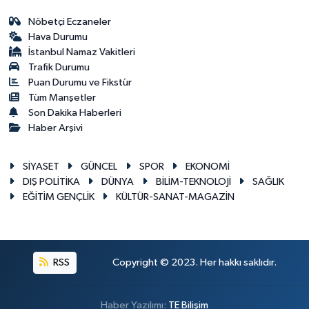
Nöbetçi Eczaneler
Hava Durumu
İstanbul Namaz Vakitleri
Trafik Durumu
Puan Durumu ve Fikstür
Tüm Manşetler
Son Dakika Haberleri
Haber Arşivi
SİYASET
GÜNCEL
SPOR
EKONOMİ
DIŞ POLİTİKA
DÜNYA
BİLİM-TEKNOLOJİ
SAĞLIK
EĞİTİM GENÇLİK
KÜLTÜR-SANAT-MAGAZİN
RSS
Copyright © 2023. Her hakkı saklıdır.
Haber Yazılımı:
TE Bilişim