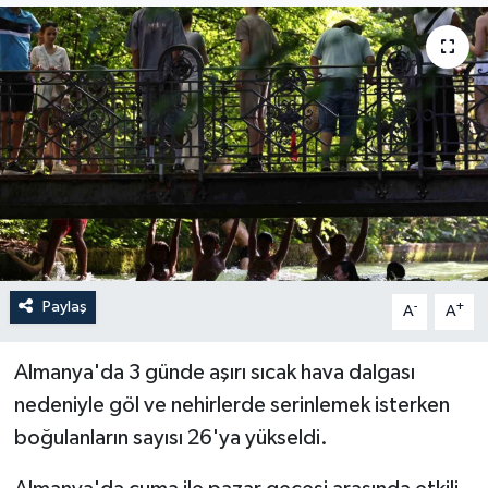
ÖZEL HABER
RÖPORTAJLAR
SAĞLIK
SİYASET
GÜNCEL
Paylaş
-
+
A
A
SPOR
Almanya'da 3 günde aşırı sıcak hava dalgası
YAŞAM
nedeniyle göl ve nehirlerde serinlemek isterken
Yerel
boğulanların sayısı 26'ya yükseldi.