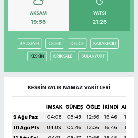
AKŞAM
YATSI
19:56
21:26
BALISEYH
CELEBI
DELICE
KARAKECILI
KESKİN
KIRIKKALE
SULAKYURT
KESKİN AYLIK NAMAZ VAKITLERI
İMSAK
GÜNEŞ
ÖĞLE
İKINDI
AKŞA
9 Ağu Paz
04:08
05:45
12:56
16:46
19:58
10 Ağu Pts
04:09
05:46
12:56
16:46
19:56