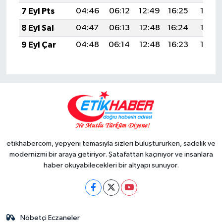
7 Eyl Pts
04:46
06:12
12:49
16:25
19:16
8 Eyl Sal
04:47
06:13
12:48
16:24
19:14
9 Eyl Çar
04:48
06:14
12:48
16:23
19:12
etikhabercom, yepyeni temasıyla sizleri buluştururken, sadelik ve
modernizmi bir araya getiriyor. Şatafattan kaçınıyor ve insanlara
haber okuyabilecekleri bir altyapı sunuyor.
Nöbetçi Eczaneler