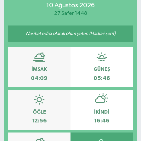
10 Ağustos 2026
ÖZEL HABER
27 Safer 1448
RÖPORTAJLAR
Nasihat edici olarak ölüm yeter. (Hadis-i şerif)
SAĞLIK
SİYASET
İMSAK
GÜNEŞ
GÜNCEL
04:09
05:46
SPOR
YAŞAM
ÖĞLE
İKINDI
12:56
16:46
Yerel