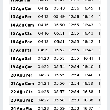
11 Ağu Sal
04:11
05:47
12:56
16:45
19:55
12 Ağu Çar
04:12
05:48
12:56
16:45
19:54
13 Ağu Per
04:13
05:49
12:56
16:44
19:53
14 Ağu Cum
04:15
05:50
12:55
16:43
19:51
15 Ağu Cts
04:16
05:51
12:55
16:43
19:50
16 Ağu Paz
04:18
05:51
12:55
16:42
19:49
17 Ağu Pts
04:19
05:52
12:55
16:42
19:47
18 Ağu Sal
04:20
05:53
12:55
16:41
19:46
19 Ağu Çar
04:22
05:54
12:54
16:40
19:44
20 Ağu Per
04:23
05:55
12:54
16:40
19:43
21 Ağu Cum
04:24
05:56
12:54
16:39
19:42
22 Ağu Cts
04:26
05:57
12:54
16:38
19:40
23 Ağu Paz
04:27
05:58
12:53
16:38
19:39
24 Ağu Pts
04:28
05:59
12:53
16:37
19:37