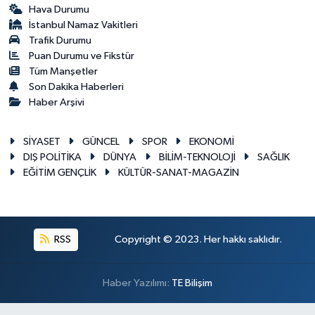
Hava Durumu
İstanbul Namaz Vakitleri
Trafik Durumu
Puan Durumu ve Fikstür
Tüm Manşetler
Son Dakika Haberleri
Haber Arşivi
SİYASET
GÜNCEL
SPOR
EKONOMİ
DIŞ POLİTİKA
DÜNYA
BİLİM-TEKNOLOJİ
SAĞLIK
EĞİTİM GENÇLİK
KÜLTÜR-SANAT-MAGAZİN
RSS
Copyright © 2023. Her hakkı saklıdır.
Haber Yazılımı:
TE Bilişim