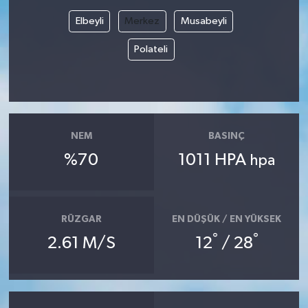
Elbeyli
Merkez
Musabeyli
Polateli
NEM
BASINÇ
%70
1011 HPA
hpa
RÜZGAR
EN DÜŞÜK / EN YÜKSEK
°
°
2.61 M/S
12
/ 28