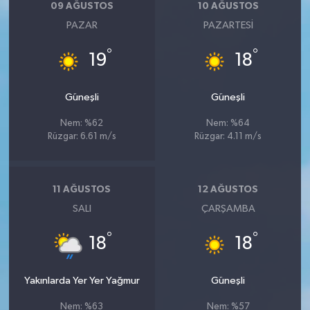
09 AĞUSTOS
10 AĞUSTOS
PAZAR
PAZARTESI
°
°
19
18
Güneşli
Güneşli
Nem: %62
Nem: %64
Rüzgar: 6.61 m/s
Rüzgar: 4.11 m/s
11 AĞUSTOS
12 AĞUSTOS
SALI
ÇARŞAMBA
°
°
18
18
Yakınlarda Yer Yer Yağmur
Güneşli
Nem: %63
Nem: %57