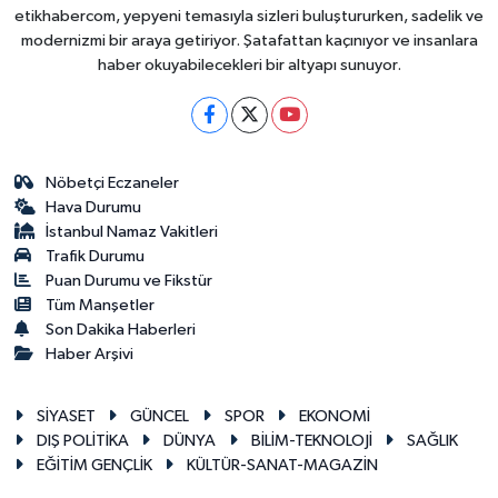
etikhabercom, yepyeni temasıyla sizleri buluştururken, sadelik ve
modernizmi bir araya getiriyor. Şatafattan kaçınıyor ve insanlara
haber okuyabilecekleri bir altyapı sunuyor.
Nöbetçi Eczaneler
Hava Durumu
İstanbul Namaz Vakitleri
Trafik Durumu
Puan Durumu ve Fikstür
Tüm Manşetler
Son Dakika Haberleri
Haber Arşivi
SİYASET
GÜNCEL
SPOR
EKONOMİ
DIŞ POLİTİKA
DÜNYA
BİLİM-TEKNOLOJİ
SAĞLIK
EĞİTİM GENÇLİK
KÜLTÜR-SANAT-MAGAZİN