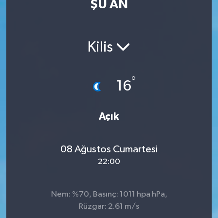
ŞU AN
ÖZEL HABER
RÖPORTAJLAR
Kilis
SAĞLIK
°
16
SİYASET
Açık
GÜNCEL
SPOR
08 Ağustos Cumartesi
22:00
YAŞAM
Yerel
Nem: %70, Basınç: 1011 hpa hPa,
Rüzgar: 2.61 m/s