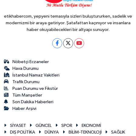
etikhabercom, yepyeni temasıyla sizleri buluştururken, sadelik ve
modernizmi bir araya getiriyor. Şatafattan kaçınıyor ve insanlara
haber okuyabilecekleri bir altyapı sunuyor.
Nöbetçi Eczaneler
Hava Durumu
İstanbul Namaz Vakitleri
Trafik Durumu
Puan Durumu ve Fikstür
Tüm Manşetler
Son Dakika Haberleri
Haber Arşivi
SİYASET
GÜNCEL
SPOR
EKONOMİ
DIŞ POLİTİKA
DÜNYA
BİLİM-TEKNOLOJİ
SAĞLIK