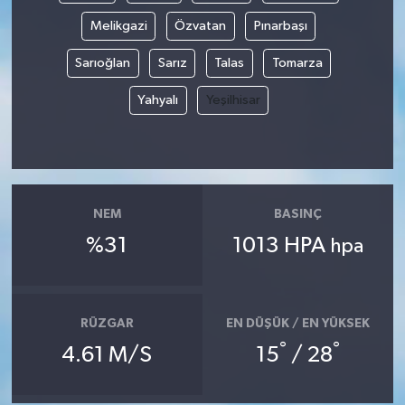
Melikgazi
Özvatan
Pınarbaşı
Sarıoğlan
Sarız
Talas
Tomarza
Yahyalı
Yeşilhisar
NEM
BASINÇ
%31
1013 HPA
hpa
RÜZGAR
EN DÜŞÜK / EN YÜKSEK
°
°
4.61 M/S
15
/ 28