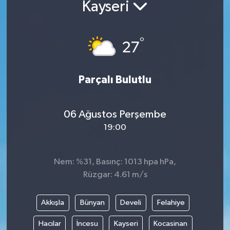
Kayseri
ÖZEL HABER
°
27
RÖPORTAJLAR
SAĞLIK
Parçalı Bulutlu
SİYASET
06 Ağustos Perşembe
GÜNCEL
19:00
SPOR
Nem: %31, Basınç: 1013 hpa hPa,
Rüzgar: 4.61 m/s
YAŞAM
Yerel
Akkışla
Bünyan
Develi
Felahiye
Hacılar
İncesu
Kayseri
Kocasinan