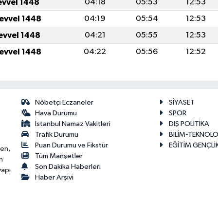
evvel 1448
04:18
05:53
12:53
levvel 1448
04:19
05:54
12:53
levvel 1448
04:21
05:55
12:53
levvel 1448
04:22
05:56
12:52
Nöbetçi Eczaneler
SİYASET
Hava Durumu
SPOR
İstanbul Namaz Vakitleri
DIŞ POLİTİKA
Trafik Durumu
BİLİM-TEKNOLO
Puan Durumu ve Fikstür
EĞİTİM GENÇLİ
ken,
Tüm Manşetler
n
Son Dakika Haberleri
yapı
Haber Arşivi