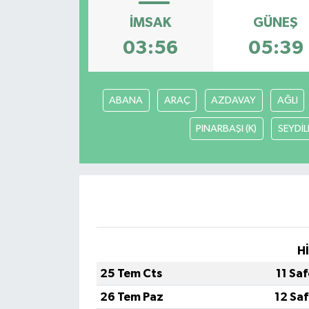
İMSAK
GÜNEŞ
ÖZEL HABER
03:56
05:39
RÖPORTAJLAR
SAĞLIK
ABANA
ARAÇ
AZDAVAY
AĞLI
PINARBAŞI (K)
SEYDİL
SİYASET
GÜNCEL
SPOR
YAŞAM
H
Yerel
25 Tem Cts
11 Sa
26 Tem Paz
12 Sa