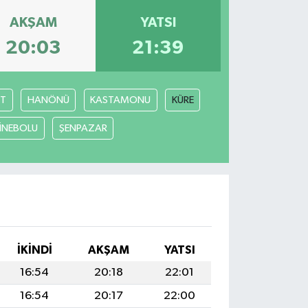
AKŞAM
YATSI
20:03
21:39
T
HANÖNÜ
KASTAMONU
KÜRE
İNEBOLU
ŞENPAZAR
İKINDI
AKŞAM
YATSI
16:54
20:18
22:01
16:54
20:17
22:00