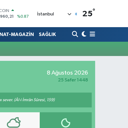
°
TCOIN
25
İstanbul
.960,21
%0.87
LAR
,7436
%0.18
RO
ANAT-MAGAZİN
SAĞLIK
,2510
%0.32
ERLİN
,4811
%0.38
AM ALTIN
48.99
%2.59
ST100
8 Ağustos 2026
.779
%-14
25 Safer 1448
 sever. (Âl-i İmrân Sûresi, 159)