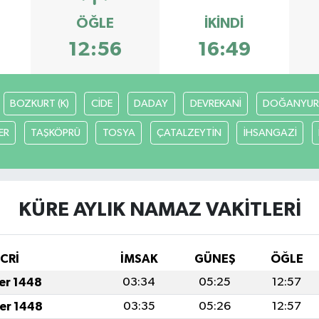
ÖĞLE
İKINDI
12:56
16:49
BOZKURT (K)
CİDE
DADAY
DEVREKANİ
DOĞANYUR
ER
TAŞKÖPRÜ
TOSYA
ÇATALZEYTİN
İHSANGAZİ
KÜRE AYLIK NAMAZ VAKITLERI
İCRİ
İMSAK
GÜNEŞ
ÖĞLE
fer 1448
03:34
05:25
12:57
fer 1448
03:35
05:26
12:57