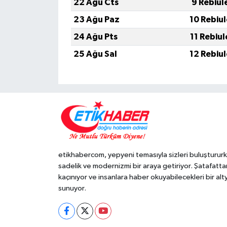
22 Ağu Cts
9 Rebiul
23 Ağu Paz
10 Rebiu
24 Ağu Pts
11 Rebiu
25 Ağu Sal
12 Rebiu
etikhabercom, yepyeni temasıyla sizleri buluşturur
sadelik ve modernizmi bir araya getiriyor. Şatafatta
kaçınıyor ve insanlara haber okuyabilecekleri bir alt
sunuyor.